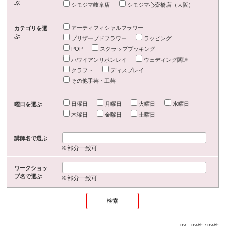
ぶ
シモジマ岐阜店
シモジマ心斎橋店（大阪）
アーティフィシャルフラワー
カテゴリを選
ぶ
プリザーブドフラワー
ラッピング
POP
スクラップブッキング
ハワイアンリボンレイ
ウェディング関連
クラフト
ディスプレイ
その他手芸・工芸
日曜日
月曜日
火曜日
水曜日
曜日を選ぶ
木曜日
金曜日
土曜日
講師名で選ぶ
※部分一致可
ワークショッ
プ名で選ぶ
※部分一致可