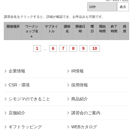
93
-
93
件 /
93
件
講習会名をクリックすると、詳細が確認でき、お申込みも可能です。
開催場所
ワークシ
サブタイ
講師
開催日
曜
開始
終了
残
ョップ名
トル
名
時
日
時間
時間
席
▲
1
...
6
7
8
9
10
企業情報
IR情報
CSR・環境
採用情報
シモジマのできること
商品紹介
店舗紹介
講習会のご案内
ギフトラッピング
WEBカタログ