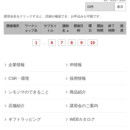
93
-
93
件 /
93
件
講習会名をクリックすると、詳細が確認でき、お申込みも可能です。
開催場所
ワークシ
サブタイ
講師
開催日
曜
開始
終了
残
ョップ名
トル
名 ▲
時
日
時間
時間
席
1
...
6
7
8
9
10
企業情報
IR情報
CSR・環境
採用情報
シモジマのできること
商品紹介
店舗紹介
講習会のご案内
ギフトラッピング
WEBカタログ