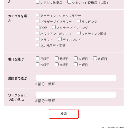
ぶ
シモジマ岐阜店
シモジマ心斎橋店（大阪）
アーティフィシャルフラワー
カテゴリを選
ぶ
プリザーブドフラワー
ラッピング
POP
スクラップブッキング
ハワイアンリボンレイ
ウェディング関連
クラフト
ディスプレイ
その他手芸・工芸
日曜日
月曜日
火曜日
水曜日
曜日を選ぶ
木曜日
金曜日
土曜日
講師名で選ぶ
※部分一致可
ワークショッ
プ名で選ぶ
※部分一致可