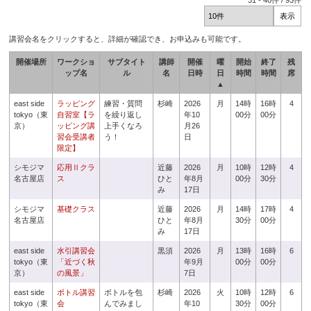
31
-
40
件 /
93
件
講習会名をクリックすると、詳細が確認でき、お申込みも可能です。
開催場所
ワークショ
サブタイト
講師
開催
曜
開始
終了
残
ップ名
ル
名
日時
日
時間
時間
席
▲
east side
ラッピング
練習・質問
杉崎
2026
月
14時
16時
4
tokyo（東
自習室【ラ
を繰り返し
年10
00分
00分
京）
ッピング講
上手くなろ
月26
習会受講者
う！
日
限定】
シモジマ
応用Ⅱクラ
近藤
2026
月
10時
12時
4
名古屋店
ス
ひと
年8月
00分
30分
み
17日
シモジマ
基礎クラス
近藤
2026
月
14時
17時
4
名古屋店
ひと
年8月
30分
00分
み
17日
east side
水引講習会
黒須
2026
月
13時
16時
6
tokyo（東
「近づく秋
年9月
00分
00分
京）
の風景」
7日
east side
ボトル講習
ボトルを包
杉崎
2026
火
10時
12時
6
tokyo（東
会
んでみまし
年10
30分
00分