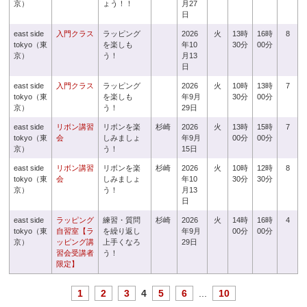
京）
ょう！！
月27
日
east side
入門クラス
ラッピング
2026
火
13時
16時
8
tokyo（東
を楽しも
年10
30分
00分
京）
う！
月13
日
east side
入門クラス
ラッピング
2026
火
10時
13時
7
tokyo（東
を楽しも
年9月
30分
00分
京）
う！
29日
east side
リボン講習
リボンを楽
杉崎
2026
火
13時
15時
7
tokyo（東
会
しみましょ
年9月
00分
00分
京）
う！
15日
east side
リボン講習
リボンを楽
杉崎
2026
火
10時
12時
8
tokyo（東
会
しみましょ
年10
30分
30分
京）
う！
月13
日
east side
ラッピング
練習・質問
杉崎
2026
火
14時
16時
4
tokyo（東
自習室【ラ
を繰り返し
年9月
00分
00分
京）
ッピング講
上手くなろ
29日
習会受講者
う！
限定】
1
2
3
4
5
6
...
10