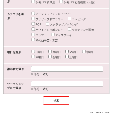
ぶ
シモジマ岐阜店
シモジマ心斎橋店（大阪）
アーティフィシャルフラワー
カテゴリを選
ぶ
プリザーブドフラワー
ラッピング
POP
スクラップブッキング
ハワイアンリボンレイ
ウェディング関連
クラフト
ディスプレイ
その他手芸・工芸
日曜日
月曜日
火曜日
水曜日
曜日を選ぶ
木曜日
金曜日
土曜日
講師名で選ぶ
※部分一致可
ワークショッ
プ名で選ぶ
※部分一致可