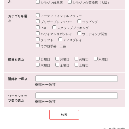
ぶ
シモジマ岐阜店
シモジマ心斎橋店（大阪）
アーティフィシャルフラワー
カテゴリを選
ぶ
プリザーブドフラワー
ラッピング
POP
スクラップブッキング
ハワイアンリボンレイ
ウェディング関連
クラフト
ディスプレイ
その他手芸・工芸
日曜日
月曜日
火曜日
水曜日
曜日を選ぶ
木曜日
金曜日
土曜日
講師名で選ぶ
※部分一致可
ワークショッ
プ名で選ぶ
※部分一致可