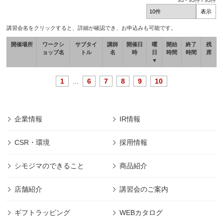
93
-
93
件 /
93
件
講習会名をクリックすると、詳細が確認でき、お申込みも可能です。
開催場所
ワークシ
サブタイ
講師
開催日
曜
開始
終了
残
ョップ名
トル
名
時
日
時間
時間
席
▼
1
...
6
7
8
9
10
企業情報
IR情報
CSR・環境
採用情報
シモジマのできること
商品紹介
店舗紹介
講習会のご案内
ギフトラッピング
WEBカタログ