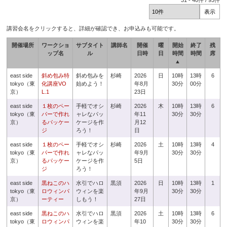
31
-
40
件 /
93
件
講習会名をクリックすると、詳細が確認でき、お申込みも可能です。
開催場所
ワークショ
サブタイト
講師名
開催
曜
開始
終了
残
ップ名
ル
日時
日
時間
時間
席
▲
east side
斜め包み特
斜め包みを
杉崎
2026
日
10時
13時
6
tokyo（東
化講座VO
始めよう！
年8月
30分
00分
京）
L.1
23日
east side
１枚のペー
手軽でオシ
杉崎
2026
木
10時
13時
6
tokyo（東
パーで作れ
ャレなパッ
年11
30分
30分
京）
るパッケー
ケージを作
月12
ジ
ろう！
日
east side
１枚のペー
手軽でオシ
杉崎
2026
土
10時
13時
4
tokyo（東
パーで作れ
ャレなパッ
年9月
30分
30分
京）
るパッケー
ケージを作
5日
ジ
ろう！
east side
黒ねこのハ
水引でハロ
黒須
2026
日
10時
13時
1
tokyo（東
ロウィンパ
ウィンを楽
年9月
30分
30分
京）
ーティー
しもう！
27日
east side
黒ねこのハ
水引でハロ
黒須
2026
土
10時
13時
6
tokyo（東
ロウィンパ
ウィンを楽
年10
30分
30分