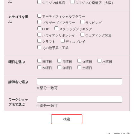
ぶ
シモジマ岐阜店
シモジマ心斎橋店（大阪）
アーティフィシャルフラワー
カテゴリを選
ぶ
プリザーブドフラワー
ラッピング
POP
スクラップブッキング
ハワイアンリボンレイ
ウェディング関連
クラフト
ディスプレイ
その他手芸・工芸
日曜日
月曜日
火曜日
水曜日
曜日を選ぶ
木曜日
金曜日
土曜日
講師名で選ぶ
※部分一致可
ワークショッ
プ名で選ぶ
※部分一致可