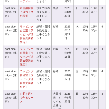
京）
ーティー
しもう！
月3日
east side
水引講習会
水引で秋の
黒須
2026
日
10時
13時
3
tokyo（東
「近づく秋
風景を楽し
年8月
30分
30分
京）
の風景」
みましょ
30日
う！
east side
ラッピング
練習・質問
杉崎
2026
水
10時
12時
4
tokyo（東
自習室【ラ
を繰り返し
年10
30分
30分
京）
ッピング講
上手くなろ
月21
習会受講者
う！
日
限定】
east side
ラッピング
練習・質問
杉崎
2026
金
10時
12時
4
tokyo（東
自習室【ラ
を繰り返し
年9月
30分
30分
京）
ッピング講
上手くなろ
18日
習会受講者
う！
限定】
east side
ラッピング
練習・質問
杉崎
2026
月
10時
12時
4
tokyo（東
自習室【ラ
を繰り返し
年8月
30分
30分
京）
ッピング講
上手くなろ
17日
習会受講者
う！
限定】
east side
お花を選ん
大貫裕
2026
日
10時
13時
3
tokyo（東
で作るリー
美 す
年8月
30分
30分
京）
ス
りすと
23日
ん枯れ