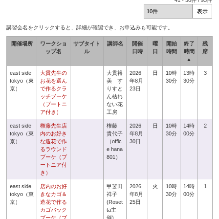
41
-
50
件 /
93
件
講習会名をクリックすると、詳細が確認でき、お申込みも可能です。
開催場所
ワークショ
サブタイト
講師名
開催
曜
開始
終了
残
ップ名
ル
日時
日
時間
時間
席
▲
east side
大貫先生の
大貫裕
2026
日
10時
13時
3
tokyo（東
お花を選ん
美 す
年8月
30分
30分
京）
で作るクラ
りすと
23日
ッチブーケ
ん枯れ
（ブートニ
ない花
ア付き）
工房
east side
権藤先生店
権藤
2026
日
10時
14時
2
tokyo（東
内のお好き
貴代子
年8月
30分
00分
京）
な造花で作
（offic
30日
るラウンド
e hana
ブーケ（ブ
801）
ートニア付
き）
east side
店内のお好
甲斐田
2026
火
10時
14時
1
tokyo（東
きなカゴ＆
祥子
年8月
30分
00分
京）
造花で作る
(Roset
25日
カゴバック
ta主
ブーケ（ブ
催)