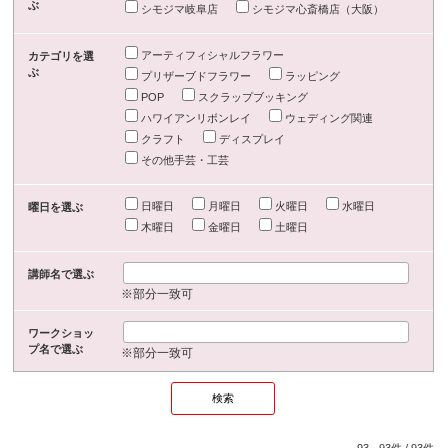
ぶ
シモジマ岐阜店
シモジマ心斎橋店（大阪）
アーティフィシャルフラワー
カテゴリを選
ぶ
プリザーブドフラワー
ラッピング
POP
スクラップブッキング
ハワイアンリボンレイ
ウェディング関連
クラフト
ディスプレイ
その他手芸・工芸
日曜日
月曜日
火曜日
水曜日
曜日を選ぶ
木曜日
金曜日
土曜日
講師名で選ぶ
※部分一致可
ワークショッ
プ名で選ぶ
※部分一致可