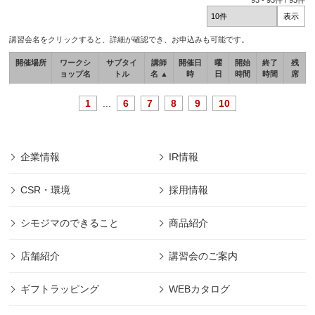
93
-
93
件 /
93
件
講習会名をクリックすると、詳細が確認でき、お申込みも可能です。
開催場所
ワークシ
サブタイ
講師
開催日
曜
開始
終了
残
ョップ名
トル
名 ▲
時
日
時間
時間
席
1
...
6
7
8
9
10
企業情報
IR情報
CSR・環境
採用情報
シモジマのできること
商品紹介
店舗紹介
講習会のご案内
ギフトラッピング
WEBカタログ