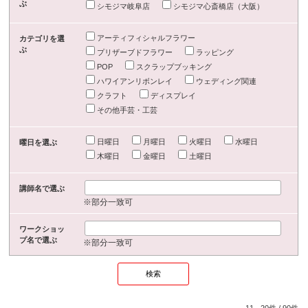
ぶ
シモジマ岐阜店
シモジマ心斎橋店（大阪）
アーティフィシャルフラワー
カテゴリを選
ぶ
プリザーブドフラワー
ラッピング
POP
スクラップブッキング
ハワイアンリボンレイ
ウェディング関連
クラフト
ディスプレイ
その他手芸・工芸
日曜日
月曜日
火曜日
水曜日
曜日を選ぶ
木曜日
金曜日
土曜日
講師名で選ぶ
※部分一致可
ワークショッ
プ名で選ぶ
※部分一致可