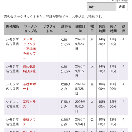
11
-
20
件 /
90
件
講習会名をクリックすると、詳細が確認でき、お申込みも可能です。
開催場所
ワークシ
サブタイ
講師名
開催日
曜
開始
終了
残
ョップ名
トル
▲
時
日
時間
時間
席
シモジマ
テーマラ
近藤
2026年
水
14時
17時
4
名古屋店
ッピング
ひとみ
9月23
30分
00分
～不織布
日
を使って
～
シモジマ
斜め包み
近藤
2026年
火
14時
17時
4
名古屋店
特訓講座
ひとみ
9月15
30分
00分
日
シモジマ
基礎サポ
近藤ひ
2026年
金
10時
16時
4
名古屋店
ート
とみ
8月28
00分
00分
日
シモジマ
基礎クラ
近藤ひ
2026年
火
10時
12時
4
名古屋店
ス
とみ
9月15
00分
30分
日
シモジマ
基礎クラ
近藤ひ
2026年
金
10時
12時
4
名古屋店
ス
とみ
9月4日
00分
30分