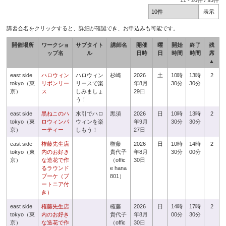
11
-
20
件 /
93
件
講習会名をクリックすると、詳細が確認でき、お申込みも可能です。
開催場所
ワークショ
サブタイト
講師名
開催
曜
開始
終了
残
ップ名
ル
日時
日
時間
時間
席
▲
east side
ハロウィン
ハロウィン
杉崎
2026
土
10時
13時
2
tokyo（東
リボンリー
リースで楽
年8月
30分
30分
京）
ス
しみましょ
29日
う！
east side
黒ねこのハ
水引でハロ
黒須
2026
日
10時
13時
2
tokyo（東
ロウィンパ
ウィンを楽
年9月
30分
30分
京）
ーティー
しもう！
27日
east side
権藤先生店
権藤
2026
日
10時
14時
2
tokyo（東
内のお好き
貴代子
年8月
30分
00分
京）
な造花で作
（offic
30日
るラウンド
e hana
ブーケ（ブ
801）
ートニア付
き）
east side
権藤先生店
権藤
2026
日
14時
17時
2
tokyo（東
内のお好き
貴代子
年8月
00分
30分
京）
な造花で作
（offic
30日