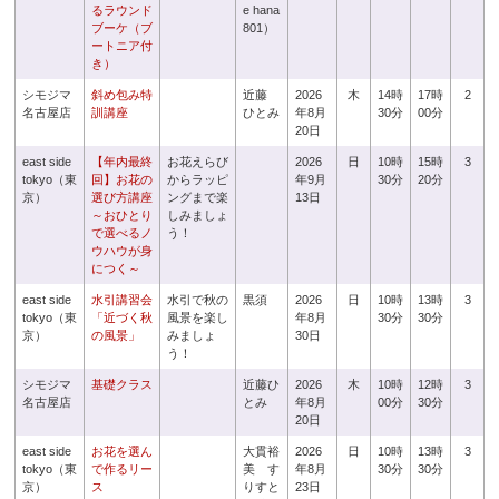
るラウンド
e hana
ブーケ（ブ
801）
ートニア付
き）
シモジマ
斜め包み特
近藤
2026
木
14時
17時
2
名古屋店
訓講座
ひとみ
年8月
30分
00分
20日
east side
【年内最終
お花えらび
2026
日
10時
15時
3
tokyo（東
回】お花の
からラッピ
年9月
30分
20分
京）
選び方講座
ングまで楽
13日
～おひとり
しみましょ
で選べるノ
う！
ウハウが身
につく～
east side
水引講習会
水引で秋の
黒須
2026
日
10時
13時
3
tokyo（東
「近づく秋
風景を楽し
年8月
30分
30分
京）
の風景」
みましょ
30日
う！
シモジマ
基礎クラス
近藤ひ
2026
木
10時
12時
3
名古屋店
とみ
年8月
00分
30分
20日
east side
お花を選ん
大貫裕
2026
日
10時
13時
3
tokyo（東
で作るリー
美 す
年8月
30分
30分
京）
ス
りすと
23日