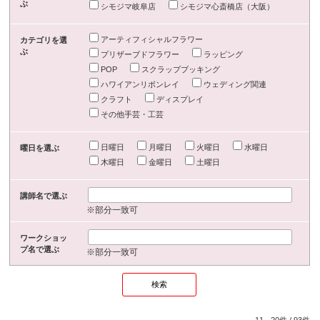
ぶ
シモジマ岐阜店
シモジマ心斎橋店（大阪）
アーティフィシャルフラワー
カテゴリを選
ぶ
プリザーブドフラワー
ラッピング
POP
スクラップブッキング
ハワイアンリボンレイ
ウェディング関連
クラフト
ディスプレイ
その他手芸・工芸
日曜日
月曜日
火曜日
水曜日
曜日を選ぶ
木曜日
金曜日
土曜日
講師名で選ぶ
※部分一致可
ワークショッ
プ名で選ぶ
※部分一致可