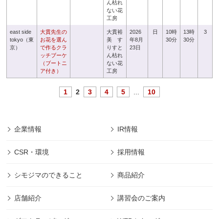
ん枯れ
ない花
工房
east side
大貫先生の
大貫裕
2026
日
10時
13時
3
tokyo（東
お花を選ん
美 す
年8月
30分
30分
京）
で作るクラ
りすと
23日
ッチブーケ
ん枯れ
（ブートニ
ない花
ア付き）
工房
1
2
3
4
5
...
10
企業情報
IR情報
CSR・環境
採用情報
シモジマのできること
商品紹介
店舗紹介
講習会のご案内