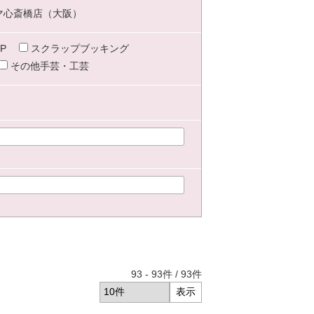
マ心斎橋店（大阪）
P
スクラップブッキング
その他手芸・工芸
93
-
93
件 /
93
件