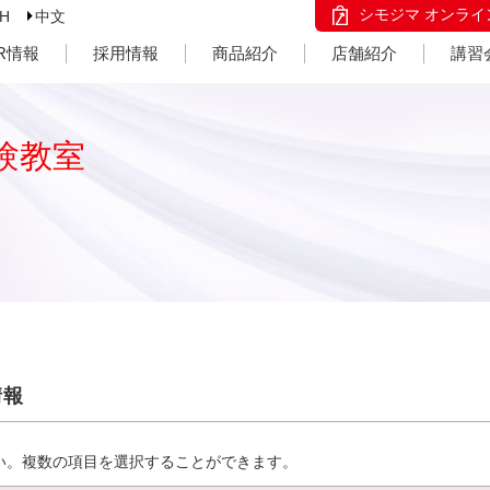
シモジマ オンライ
SH
中文
IR情報
採用情報
商品紹介
店舗紹介
講習
験教室
情報
い。複数の項目を選択することができます。