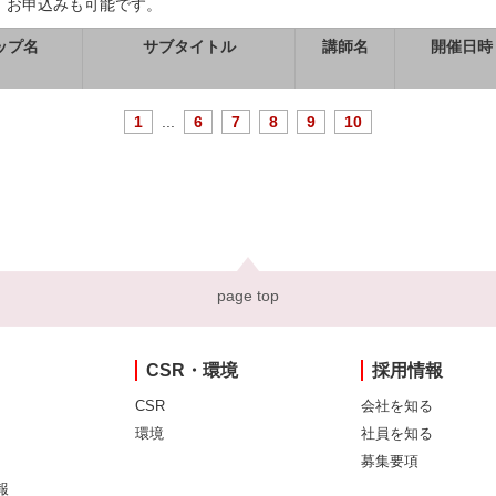
、お申込みも可能です。
ップ名
サブタイトル
講師名
開催日時
1
...
6
7
8
9
10
page top
CSR・環境
採用情報
CSR
会社を知る
環境
社員を知る
募集要項
報