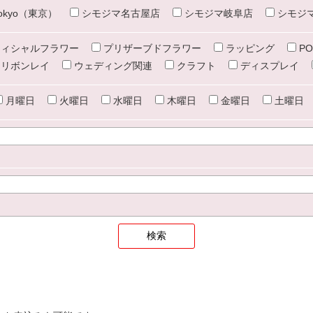
e tokyo（東京）
シモジマ名古屋店
シモジマ岐阜店
シモジ
ィシャルフラワー
プリザーブドフラワー
ラッピング
PO
リボンレイ
ウェディング関連
クラフト
ディスプレイ
月曜日
火曜日
水曜日
木曜日
金曜日
土曜日