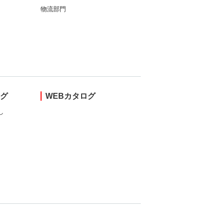
物流部門
ング
WEBカタログ
し