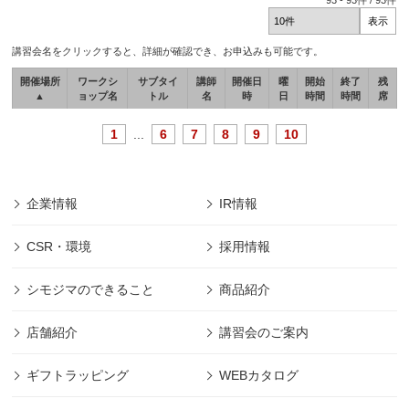
93
-
93
件 /
93
件
講習会名をクリックすると、詳細が確認でき、お申込みも可能です。
開催場所
ワークシ
サブタイ
講師
開催日
曜
開始
終了
残
▲
ョップ名
トル
名
時
日
時間
時間
席
1
...
6
7
8
9
10
企業情報
IR情報
CSR・環境
採用情報
シモジマのできること
商品紹介
店舗紹介
講習会のご案内
ギフトラッピング
WEBカタログ