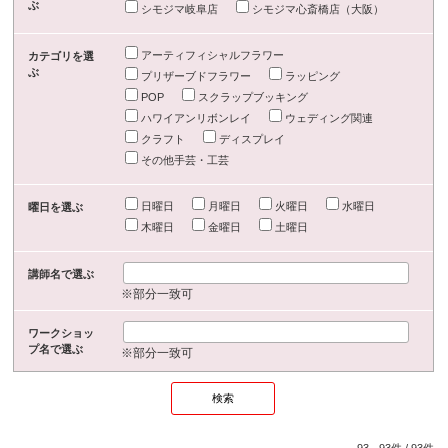
ぶ
シモジマ岐阜店
シモジマ心斎橋店（大阪）
アーティフィシャルフラワー
カテゴリを選
ぶ
プリザーブドフラワー
ラッピング
POP
スクラップブッキング
ハワイアンリボンレイ
ウェディング関連
クラフト
ディスプレイ
その他手芸・工芸
日曜日
月曜日
火曜日
水曜日
曜日を選ぶ
木曜日
金曜日
土曜日
講師名で選ぶ
※部分一致可
ワークショッ
プ名で選ぶ
※部分一致可