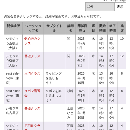
41
-
50
件 /
93
件
講習会名をクリックすると、詳細が確認でき、お申込みも可能です。
開催場所
ワークショ
サブタイト
講師
開催日
曜
開始
終了
残
ップ名
ル
名
時 ▲
日
時間
時間
席
シモジマ
斜め包みク
関
2026
水
10
13
10
心斎橋店
ラス
年9月
時3
時0
（大阪）
9日
0分
0分
シモジマ
基礎クラス
関
2026
水
14
17
12
心斎橋店
年9月
時3
時0
（大阪）
9日
0分
0分
east side t
入門クラス
ラッピング
2026
木
13
16
8
okyo（東
を楽しも
年9月
時3
時0
京）
う！
10日
0分
0分
east side t
リボン講習
リボンを楽
杉崎
2026
木
10
12
8
okyo（東
会
しみましょ
年9月
時3
時3
京）
う！
10日
0分
0分
シモジマ
基礎クラス
近藤
2026
木
14
17
4
名古屋店
ひと
年9月
時3
時0
み
10日
0分
0分
シモジマ
応用Ⅲクラ
近藤
2026
木
10
12
4