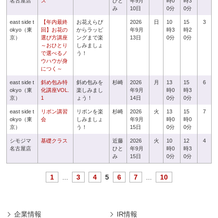
名古屋店
ス
ひと
年9月
時0
時3
み
10日
0分
0分
east side t
【年内最終
お花えらび
2026
日
10
15
3
okyo（東
回】お花の
からラッピ
年9月
時3
時2
京）
選び方講座
ングまで楽
13日
0分
0分
～おひとり
しみましょ
で選べるノ
う！
ウハウが身
につく～
east side t
斜め包み特
斜め包みを
杉崎
2026
月
13
15
6
okyo（東
化講座VOL.
楽しみまし
年9月
時0
時3
京）
1
ょう！
14日
0分
0分
east side t
リボン講習
リボンを楽
杉崎
2026
火
13
15
7
okyo（東
会
しみましょ
年9月
時0
時0
京）
う！
15日
0分
0分
シモジマ
基礎クラス
近藤
2026
火
10
12
4
名古屋店
ひと
年9月
時0
時3
み
15日
0分
0分
1
...
3
4
5
6
7
...
10
企業情報
IR情報