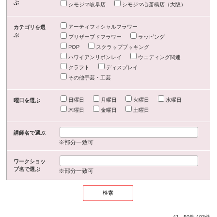
ぶ
シモジマ岐阜店
シモジマ心斎橋店（大阪）
アーティフィシャルフラワー
カテゴリを選
ぶ
プリザーブドフラワー
ラッピング
POP
スクラップブッキング
ハワイアンリボンレイ
ウェディング関連
クラフト
ディスプレイ
その他手芸・工芸
日曜日
月曜日
火曜日
水曜日
曜日を選ぶ
木曜日
金曜日
土曜日
講師名で選ぶ
※部分一致可
ワークショッ
プ名で選ぶ
※部分一致可