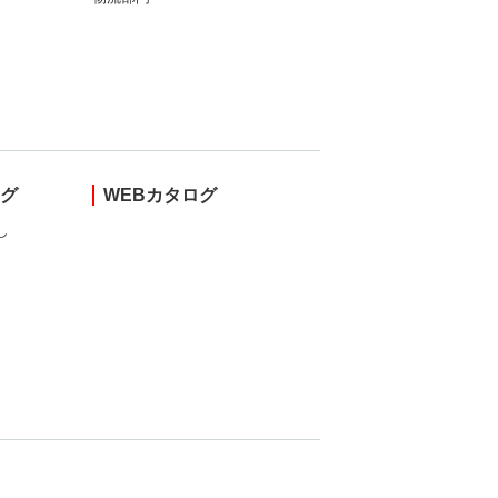
ング
WEBカタログ
し