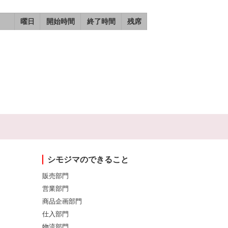
曜日
開始時間
終了時間
残席
シモジマのできること
販売部門
営業部門
商品企画部門
仕入部門
物流部門