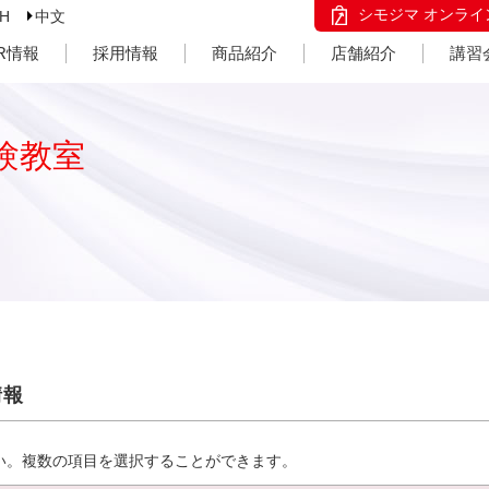
シモジマ オンライ
SH
中文
IR情報
採用情報
商品紹介
店舗紹介
講習
験教室
情報
い。複数の項目を選択することができます。