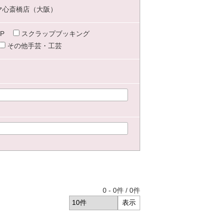
マ心斎橋店（大阪）
P
スクラップブッキング
その他手芸・工芸
0
-
0
件 /
0
件