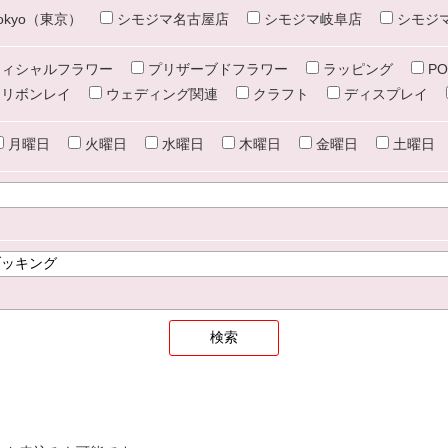
e tokyo（東京）
シモジマ名古屋店
シモジマ岐阜店
シモジ
ィシャルフラワー
プリザーブドフラワー
ラッピング
PO
リボンレイ
ウェディング関連
クラフト
ディスプレイ
月曜日
火曜日
水曜日
木曜日
金曜日
土曜日