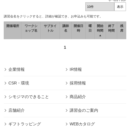
0
-
0
件 /
0
件
講習会名をクリックすると、詳細が確認でき、お申込みも可能です。
開催場所
ワークシ
サブタイ
講師
開催日
曜
開始
終了
残
ョップ名
トル
名
時
日
時間
時間
席
▲
1
企業情報
IR情報
CSR・環境
採用情報
シモジマのできること
商品紹介
店舗紹介
講習会のご案内
ギフトラッピング
WEBカタログ