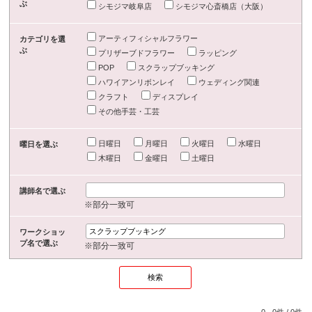
ぶ
シモジマ岐阜店
シモジマ心斎橋店（大阪）
アーティフィシャルフラワー
カテゴリを選
ぶ
プリザーブドフラワー
ラッピング
POP
スクラップブッキング
ハワイアンリボンレイ
ウェディング関連
クラフト
ディスプレイ
その他手芸・工芸
日曜日
月曜日
火曜日
水曜日
曜日を選ぶ
木曜日
金曜日
土曜日
講師名で選ぶ
※部分一致可
ワークショッ
プ名で選ぶ
※部分一致可