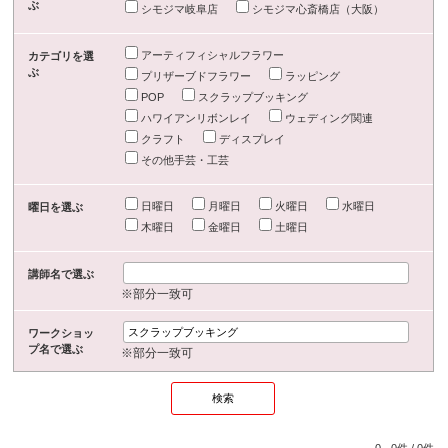
ぶ
シモジマ岐阜店
シモジマ心斎橋店（大阪）
アーティフィシャルフラワー
カテゴリを選
ぶ
プリザーブドフラワー
ラッピング
POP
スクラップブッキング
ハワイアンリボンレイ
ウェディング関連
クラフト
ディスプレイ
その他手芸・工芸
日曜日
月曜日
火曜日
水曜日
曜日を選ぶ
木曜日
金曜日
土曜日
講師名で選ぶ
※部分一致可
ワークショッ
プ名で選ぶ
※部分一致可