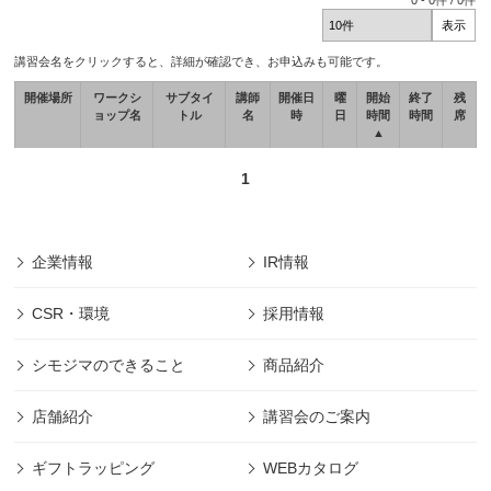
0
-
0
件 /
0
件
講習会名をクリックすると、詳細が確認でき、お申込みも可能です。
開催場所
ワークシ
サブタイ
講師
開催日
曜
開始
終了
残
ョップ名
トル
名
時
日
時間
時間
席
▲
1
企業情報
IR情報
CSR・環境
採用情報
シモジマのできること
商品紹介
店舗紹介
講習会のご案内
ギフトラッピング
WEBカタログ