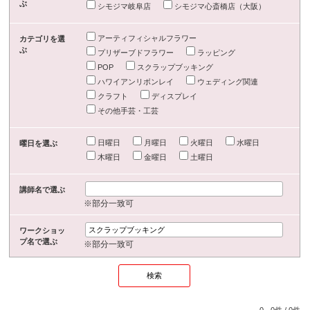
ぶ
シモジマ岐阜店
シモジマ心斎橋店（大阪）
アーティフィシャルフラワー
カテゴリを選
ぶ
プリザーブドフラワー
ラッピング
POP
スクラップブッキング
ハワイアンリボンレイ
ウェディング関連
クラフト
ディスプレイ
その他手芸・工芸
日曜日
月曜日
火曜日
水曜日
曜日を選ぶ
木曜日
金曜日
土曜日
講師名で選ぶ
※部分一致可
ワークショッ
プ名で選ぶ
※部分一致可