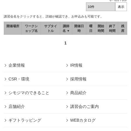
0
-
0
件 /
0
件
講習会名をクリックすると、詳細が確認でき、お申込みも可能です。
開催場所
ワークシ
サブタイ
講師
開催日
曜
開始
終了
残
ョップ名
トル
名 ▼
時
日
時間
時間
席
1
企業情報
IR情報
CSR・環境
採用情報
シモジマのできること
商品紹介
店舗紹介
講習会のご案内
ギフトラッピング
WEBカタログ