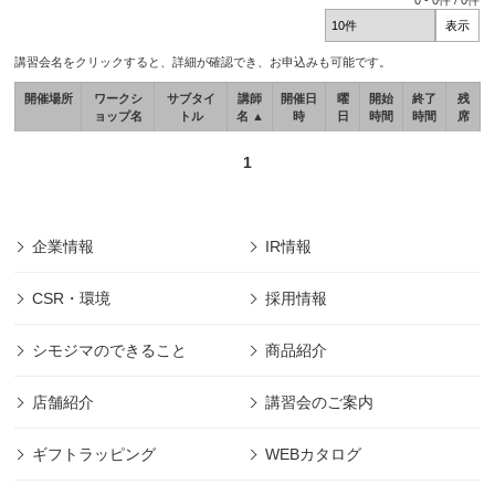
0
-
0
件 /
0
件
講習会名をクリックすると、詳細が確認でき、お申込みも可能です。
開催場所
ワークシ
サブタイ
講師
開催日
曜
開始
終了
残
ョップ名
トル
名 ▲
時
日
時間
時間
席
1
企業情報
IR情報
CSR・環境
採用情報
シモジマのできること
商品紹介
店舗紹介
講習会のご案内
ギフトラッピング
WEBカタログ