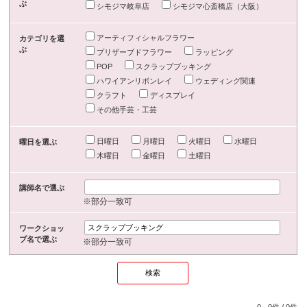
ぶ
シモジマ岐阜店
シモジマ心斎橋店（大阪）
アーティフィシャルフラワー
カテゴリを選
ぶ
プリザーブドフラワー
ラッピング
POP
スクラップブッキング
ハワイアンリボンレイ
ウェディング関連
クラフト
ディスプレイ
その他手芸・工芸
日曜日
月曜日
火曜日
水曜日
曜日を選ぶ
木曜日
金曜日
土曜日
講師名で選ぶ
※部分一致可
ワークショッ
プ名で選ぶ
※部分一致可