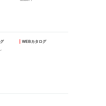
ング
WEBカタログ
し