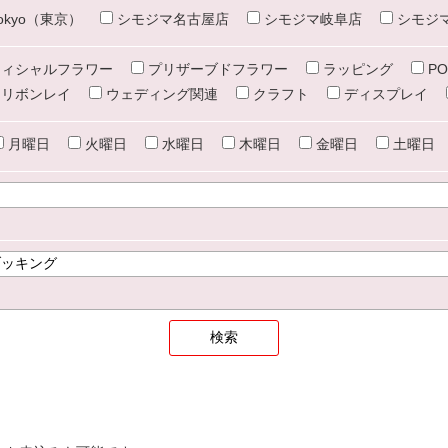
e tokyo（東京）
シモジマ名古屋店
シモジマ岐阜店
シモジ
ィシャルフラワー
プリザーブドフラワー
ラッピング
PO
リボンレイ
ウェディング関連
クラフト
ディスプレイ
月曜日
火曜日
水曜日
木曜日
金曜日
土曜日