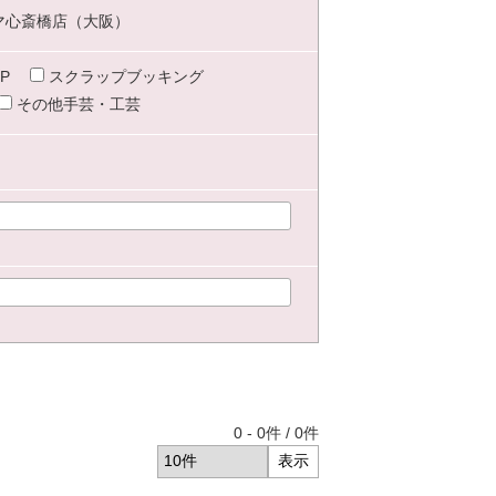
マ心斎橋店（大阪）
P
スクラップブッキング
その他手芸・工芸
0
-
0
件 /
0
件