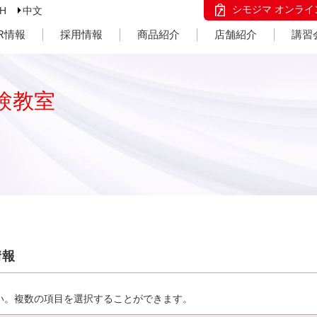
シモジマ オンライ
SH
中文
IR情報
採用情報
商品紹介
店舗紹介
講習
験教室
情報
い。複数の項目を選択することができます。