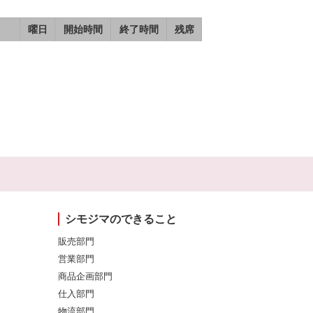
曜日
開始時間
終了時間
残席
シモジマのできること
販売部門
営業部門
商品企画部門
仕入部門
物流部門