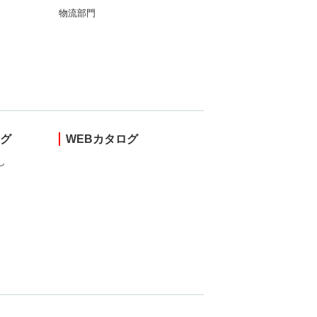
物流部門
ング
WEBカタログ
し