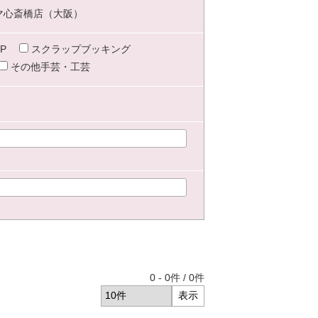
マ心斎橋店（大阪）
P
スクラップブッキング
その他手芸・工芸
0
-
0
件 /
0
件