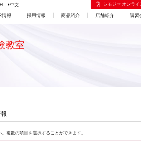
シモジマ オンライ
SH
中文
IR情報
採用情報
商品紹介
店舗紹介
講習
験教室
情報
い。複数の項目を選択することができます。