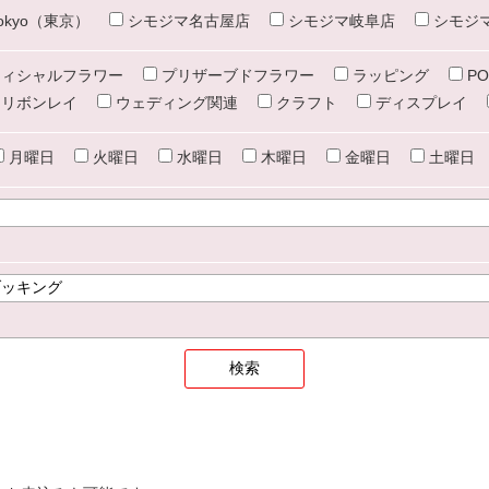
e tokyo（東京）
シモジマ名古屋店
シモジマ岐阜店
シモジ
ィシャルフラワー
プリザーブドフラワー
ラッピング
PO
リボンレイ
ウェディング関連
クラフト
ディスプレイ
月曜日
火曜日
水曜日
木曜日
金曜日
土曜日