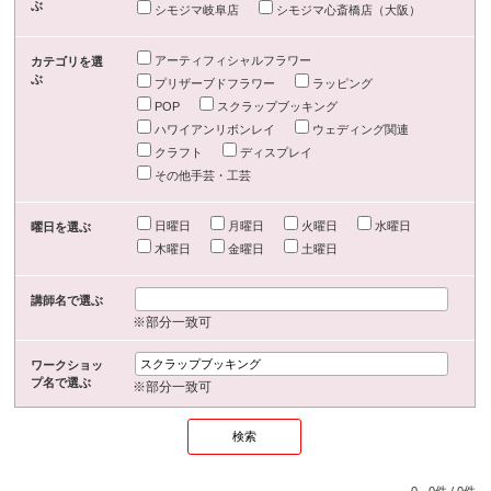
ぶ
シモジマ岐阜店
シモジマ心斎橋店（大阪）
アーティフィシャルフラワー
カテゴリを選
ぶ
プリザーブドフラワー
ラッピング
POP
スクラップブッキング
ハワイアンリボンレイ
ウェディング関連
クラフト
ディスプレイ
その他手芸・工芸
日曜日
月曜日
火曜日
水曜日
曜日を選ぶ
木曜日
金曜日
土曜日
講師名で選ぶ
※部分一致可
ワークショッ
プ名で選ぶ
※部分一致可