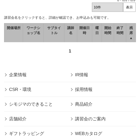
0
-
0
件 /
0
件
講習会名をクリックすると、詳細が確認でき、お申込みも可能です。
開催場所
ワークシ
サブタイ
講師
開催日
曜
開始
終了
残
ョップ名
トル
名
時
日
時間
時間
席
▲
1
企業情報
IR情報
CSR・環境
採用情報
シモジマのできること
商品紹介
店舗紹介
講習会のご案内
ギフトラッピング
WEBカタログ