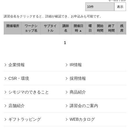
0
-
0
件 /
0
件
講習会名をクリックすると、詳細が確認でき、お申込みも可能です。
開催場所
ワークシ
サブタイ
講師
開催日
曜
開始
終了
残
ョップ名
トル
名
時 ▲
日
時間
時間
席
1
企業情報
IR情報
CSR・環境
採用情報
シモジマのできること
商品紹介
店舗紹介
講習会のご案内
ギフトラッピング
WEBカタログ