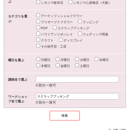
ぶ
シモジマ岐阜店
シモジマ心斎橋店（大阪）
アーティフィシャルフラワー
カテゴリを選
ぶ
プリザーブドフラワー
ラッピング
POP
スクラップブッキング
ハワイアンリボンレイ
ウェディング関連
クラフト
ディスプレイ
その他手芸・工芸
日曜日
月曜日
火曜日
水曜日
曜日を選ぶ
木曜日
金曜日
土曜日
講師名で選ぶ
※部分一致可
ワークショッ
プ名で選ぶ
※部分一致可