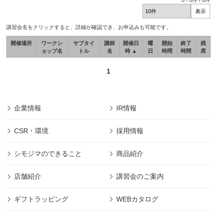
0
-
0
件 /
0
件
講習会名をクリックすると、詳細が確認でき、お申込みも可能です。
開催場所
ワークシ
サブタイ
講師
開催日
曜
開始
終了
残
ョップ名
トル
名
時 ▲
日
時間
時間
席
1
企業情報
IR情報
CSR・環境
採用情報
シモジマのできること
商品紹介
店舗紹介
講習会のご案内
ギフトラッピング
WEBカタログ