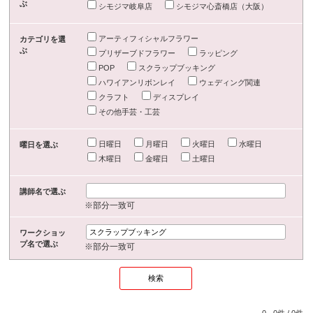
ぶ
シモジマ岐阜店
シモジマ心斎橋店（大阪）
アーティフィシャルフラワー
カテゴリを選
ぶ
プリザーブドフラワー
ラッピング
POP
スクラップブッキング
ハワイアンリボンレイ
ウェディング関連
クラフト
ディスプレイ
その他手芸・工芸
日曜日
月曜日
火曜日
水曜日
曜日を選ぶ
木曜日
金曜日
土曜日
講師名で選ぶ
※部分一致可
ワークショッ
プ名で選ぶ
※部分一致可