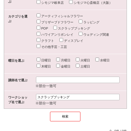
ぶ
シモジマ岐阜店
シモジマ心斎橋店（大阪）
アーティフィシャルフラワー
カテゴリを選
ぶ
プリザーブドフラワー
ラッピング
POP
スクラップブッキング
ハワイアンリボンレイ
ウェディング関連
クラフト
ディスプレイ
その他手芸・工芸
日曜日
月曜日
火曜日
水曜日
曜日を選ぶ
木曜日
金曜日
土曜日
講師名で選ぶ
※部分一致可
ワークショッ
プ名で選ぶ
※部分一致可