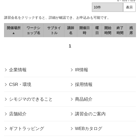
0
-
0
件 /
0
件
講習会名をクリックすると、詳細が確認でき、お申込みも可能です。
開催場所
ワークシ
サブタイ
講師
開催日
曜
開始
終了
残
▲
ョップ名
トル
名
時
日
時間
時間
席
1
企業情報
IR情報
CSR・環境
採用情報
シモジマのできること
商品紹介
店舗紹介
講習会のご案内
ギフトラッピング
WEBカタログ