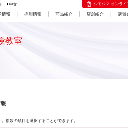
シモジマ オンライ
SH
中文
IR情報
採用情報
商品紹介
店舗紹介
講習
験教室
情報
い。複数の項目を選択することができます。