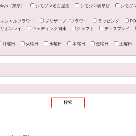
e tokyo（東京）
シモジマ名古屋店
シモジマ岐阜店
シモジ
ィシャルフラワー
プリザーブドフラワー
ラッピング
PO
リボンレイ
ウェディング関連
クラフト
ディスプレイ
月曜日
火曜日
水曜日
木曜日
金曜日
土曜日