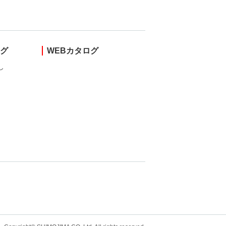
ング
WEBカタログ
し