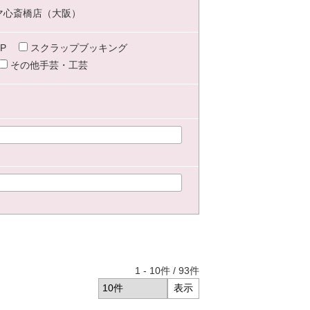
マ心斎橋店（大阪）
P
スクラップブッキング
その他手芸・工芸
1
-
10
件 /
93
件