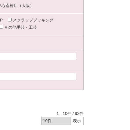
マ心斎橋店（大阪）
P
スクラップブッキング
その他手芸・工芸
1
-
10
件 /
93
件