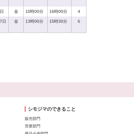
8日
金
10時00分
16時00分
4
27日
金
13時00分
15時30分
6
シモジマのできること
販売部門
営業部門
商品企画部門