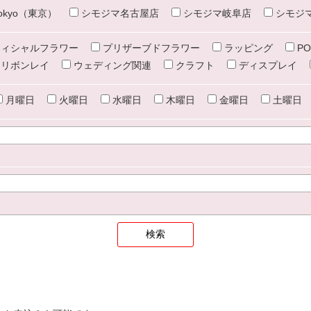
e tokyo（東京）
シモジマ名古屋店
シモジマ岐阜店
シモジ
ィシャルフラワー
プリザーブドフラワー
ラッピング
PO
リボンレイ
ウェディング関連
クラフト
ディスプレイ
月曜日
火曜日
水曜日
木曜日
金曜日
土曜日