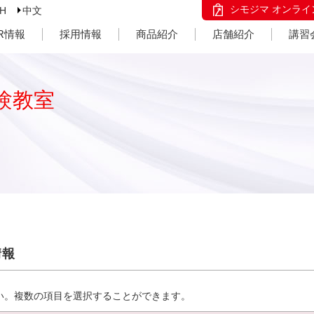
シモジマ オンライ
SH
中文
IR情報
採用情報
商品紹介
店舗紹介
講習
験教室
情報
い。複数の項目を選択することができます。