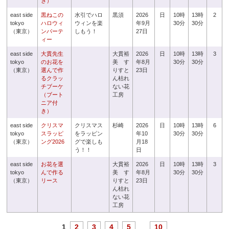
き）
east side
黒ねこの
水引でハロ
黒須
2026
日
10時
13時
2
tokyo
ハロウィ
ウィンを楽
年9月
30分
30分
（東京）
ンパーテ
しもう！
27日
ィー
east side
大貫先生
大貫裕
2026
日
10時
13時
3
tokyo
のお花を
美 す
年8月
30分
30分
（東京）
選んで作
りすと
23日
るクラッ
ん枯れ
チブーケ
ない花
（ブート
工房
ニア付
き）
east side
クリスマ
クリスマス
杉崎
2026
日
10時
13時
6
tokyo
スラッピ
をラッピン
年10
30分
30分
（東京）
ング2026
グで楽しも
月18
う！！
日
east side
お花を選
大貫裕
2026
日
10時
13時
3
tokyo
んで作る
美 す
年8月
30分
30分
（東京）
リース
りすと
23日
ん枯れ
ない花
工房
1
2
3
4
5
...
10