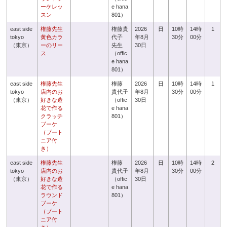
ーケレッ
e hana
スン
801）
east side
権藤先生
権藤貴
2026
日
10時
14時
1
tokyo
黄色カラ
代子
年8月
30分
00分
（東京）
ーのリー
先生
30日
ス
（offic
e hana
801）
east side
権藤先生
権藤
2026
日
10時
14時
1
tokyo
店内のお
貴代子
年8月
30分
00分
（東京）
好きな造
（offic
30日
花で作る
e hana
クラッチ
801）
ブーケ
（ブート
ニア付
き）
east side
権藤先生
権藤
2026
日
10時
14時
2
tokyo
店内のお
貴代子
年8月
30分
00分
（東京）
好きな造
（offic
30日
花で作る
e hana
ラウンド
801）
ブーケ
（ブート
ニア付