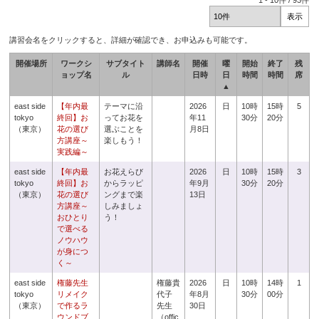
1
-
10
件 /
93
件
講習会名をクリックすると、詳細が確認でき、お申込みも可能です。
開催場所
ワークシ
サブタイト
講師名
開催
曜
開始
終了
残
ョップ名
ル
日時
日
時間
時間
席
▲
east side
【年内最
テーマに沿
2026
日
10時
15時
5
tokyo
終回】お
ってお花を
年11
30分
20分
（東京）
花の選び
選ぶことを
月8日
方講座～
楽しもう！
実践編～
east side
【年内最
お花えらび
2026
日
10時
15時
3
tokyo
終回】お
からラッピ
年9月
30分
20分
（東京）
花の選び
ングまで楽
13日
方講座～
しみましょ
おひとり
う！
で選べる
ノウハウ
が身につ
く～
east side
権藤先生
権藤貴
2026
日
10時
14時
1
tokyo
リメイク
代子
年8月
30分
00分
（東京）
で作るラ
先生
30日
ウンドブ
（offic