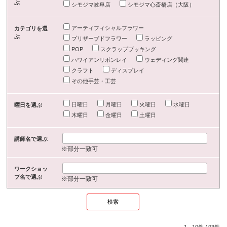
ぶ
シモジマ岐阜店
シモジマ心斎橋店（大阪）
アーティフィシャルフラワー
カテゴリを選
ぶ
プリザーブドフラワー
ラッピング
POP
スクラップブッキング
ハワイアンリボンレイ
ウェディング関連
クラフト
ディスプレイ
その他手芸・工芸
日曜日
月曜日
火曜日
水曜日
曜日を選ぶ
木曜日
金曜日
土曜日
講師名で選ぶ
※部分一致可
ワークショッ
プ名で選ぶ
※部分一致可