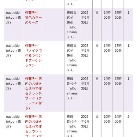
801）
east side
権藤先生
権藤貴
2026
日
14時
17時
1
tokyo（東
黄色カラー
代子
年8月
00分
30分
京）
のリース
先生
30日
（offic
e hana
801）
east side
権藤先生
権藤貴
2026
日
14時
17時
1
tokyo（東
リメイクで
代子
年8月
00分
30分
京）
作るラウン
先生
30日
ドブーケレ
（offic
ッスン
e hana
801）
east side
権藤先生店
権藤
2026
日
14時
17時
1
tokyo（東
内のお好き
貴代子
年8月
00分
30分
京）
な造花で作
（offic
30日
るクラッチ
e hana
ブーケ（ブ
801）
ートニア付
き）
east side
権藤先生店
権藤
2026
日
10時
14時
2
tokyo（東
内のお好き
貴代子
年8月
30分
00分
京）
な造花で作
（offic
30日
るラウンド
e hana
ブーケ（ブ
801）