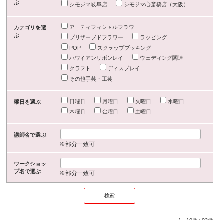
ぶ
シモジマ岐阜店
シモジマ心斎橋店（大阪）
アーティフィシャルフラワー
カテゴリを選
ぶ
プリザーブドフラワー
ラッピング
POP
スクラップブッキング
ハワイアンリボンレイ
ウェディング関連
クラフト
ディスプレイ
その他手芸・工芸
日曜日
月曜日
火曜日
水曜日
曜日を選ぶ
木曜日
金曜日
土曜日
講師名で選ぶ
※部分一致可
ワークショッ
プ名で選ぶ
※部分一致可