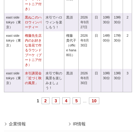
ートニア付
き）
east side
黒ねこのハ
水引でハロ
黒須
2026
日
10時
13時
2
tokyo（東
ロウィンパ
ウィンを楽
年9月
30分
30分
京）
ーティー
しもう！
27日
east side
権藤先生店
権藤
2026
日
14時
17時
2
tokyo（東
内のお好き
貴代子
年8月
00分
30分
京）
な造花で作
（offic
30日
るラウンド
e hana
ブーケ（ブ
801）
ートニア付
き）
east side
水引講習会
水引で秋の
黒須
2026
日
10時
13時
3
tokyo（東
「近づく秋
風景を楽し
年8月
30分
30分
京）
の風景」
みましょ
30日
う！
1
2
3
4
5
...
10
企業情報
IR情報