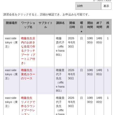
1
-
10
件 /
93
件
講習会名をクリックすると、詳細が確認でき、お申込みも可能です。
開催場所
ワークショ
サブタイト
講師名
開催
曜
開始
終了
残
ップ名
ル
日時
日
時間
時間
席
▲
east side
権藤先生店
権藤
2026
日
10時
14時
1
tokyo（東
内のお好き
貴代子
年8月
30分
00分
京）
な造花で作
（offic
30日
るクラッチ
e hana
ブーケ（ブ
801）
ートニア付
き）
east side
権藤先生
権藤貴
2026
日
10時
14時
1
tokyo（東
黄色カラー
代子
年8月
30分
00分
京）
のリース
先生
30日
（offic
e hana
801）
east side
権藤先生
権藤貴
2026
日
10時
14時
1
tokyo（東
リメイクで
代子
年8月
30分
00分
京）
作るラウン
先生
30日
ドブーケレ
（offic
ッスン
e hana