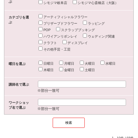
ぶ
シモジマ岐阜店
シモジマ心斎橋店（大阪）
アーティフィシャルフラワー
カテゴリを選
ぶ
プリザーブドフラワー
ラッピング
POP
スクラップブッキング
ハワイアンリボンレイ
ウェディング関連
クラフト
ディスプレイ
その他手芸・工芸
日曜日
月曜日
火曜日
水曜日
曜日を選ぶ
木曜日
金曜日
土曜日
講師名で選ぶ
※部分一致可
ワークショッ
プ名で選ぶ
※部分一致可