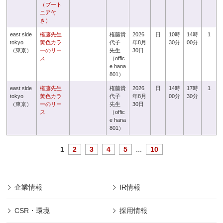
（ブート
ニア付
き）
east side
権藤先生
権藤貴
2026
日
10時
14時
1
tokyo
黄色カラ
代子
年8月
30分
00分
（東京）
ーのリー
先生
30日
ス
（offic
e hana
801）
east side
権藤先生
権藤貴
2026
日
14時
17時
1
tokyo
黄色カラ
代子
年8月
00分
30分
（東京）
ーのリー
先生
30日
ス
（offic
e hana
801）
1
2
3
4
5
...
10
企業情報
IR情報
CSR・環境
採用情報