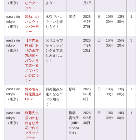
（東京）
むテクニ
よう！
月4日
ック
east side
黒ねこの
水引でハロ
黒須
2026
日
10時
13時
1
tokyo
ハロウィ
ウィンを楽
年9月
30分
30分
（東京）
ンパーテ
しもう！
27日
ィー
east side
【年内最
お花えらび
2026
日
10時
15時
3
tokyo
終回】お
からラッピ
年9月
30分
20分
（東京）
花の選び
ングまで楽
13日
方講座～
しみましょ
おひとり
う！
で選べる
ノウハウ
が身につ
く～
east side
斜め包み
斜め包みが
杉崎
2026
日
10時
13時
7
tokyo
特化講座V
速くなるコ
年9月
30分
00分
（東京）
OL.2
ツを知ろ
6日
う！
east side
権藤先生
権藤
2026
日
10時
14時
1
tokyo
店内のお
貴代子
年8月
30分
00分
（東京）
好きな造
（offic
30日
花で作る
e hana
クラッチ
801）
ブーケ