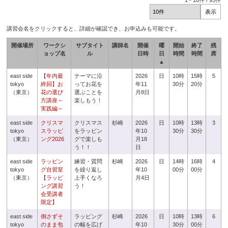
1
-
10
件 /
93
件
講習会名をクリックすると、詳細が確認でき、お申込みも可能です。
開催場所
ワークシ
サブタイト
講師名
開催
曜
開始
終了
残
ョップ名
ル
日時
日
時間
時間
席
▲
east side
【年内最
テーマに沿
2026
日
10時
15時
5
tokyo
終回】お
ってお花を
年11
30分
20分
（東京）
花の選び
選ぶことを
月8日
方講座～
楽しもう！
実践編～
east side
クリスマ
クリスマス
杉崎
2026
日
10時
13時
3
tokyo
スラッピ
をラッピン
年10
30分
30分
（東京）
ング2026
グで楽しも
月18
う！！
日
east side
ラッピン
練習・質問
杉崎
2026
日
14時
16時
4
tokyo
グ自習室
を繰り返し
年10
00分
00分
（東京）
【ラッピ
上手くなろ
月4日
ング講習
う！
会受講者
限定】
east side
倒さずそ
ラッピング
杉崎
2026
日
10時
13時
6
tokyo
のまま包
の幅を広げ
年10
30分
00分