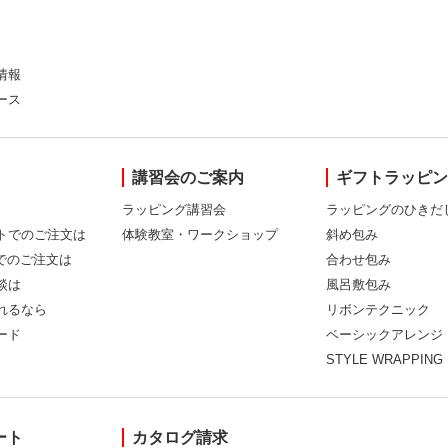
情報
ース
講習会のご案内
ギフトラッピ
ラッピング講習会
ラッピングのひきだ
トでのご注文は
体験教室・ワークショップ
斜め包み
Xでのご注文は
合わせ包み
談は
風呂敷包み
れるなら
リボンテクニック
ード
ベーシックアレンジ
STYLE WRAPPING
ート
カタログ請求