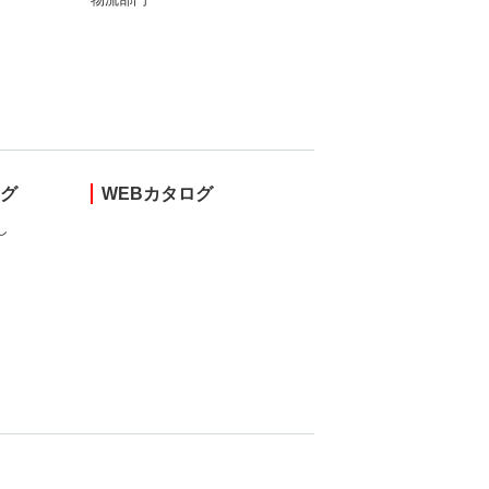
ング
WEBカタログ
し