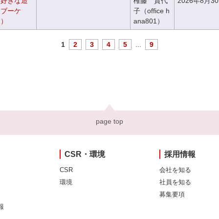
お好きな造
権藤 貴代
2026年8月3
チブーケ
子（office h
き）
ana801）
1
2
3
4
5
...
9
page top
CSR・環境
採用情報
CSR
会社を知る
環境
社員を知る
募集要項
報