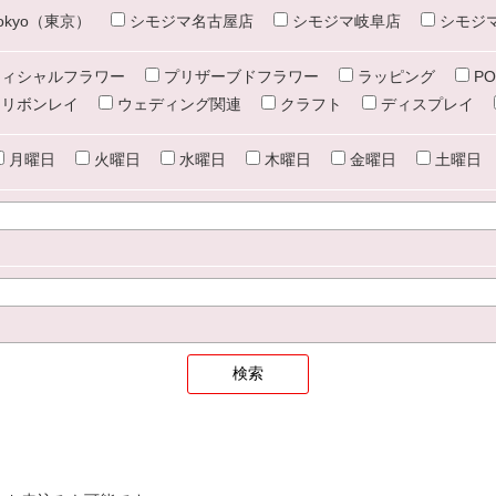
e tokyo（東京）
シモジマ名古屋店
シモジマ岐阜店
シモジ
ィシャルフラワー
プリザーブドフラワー
ラッピング
PO
リボンレイ
ウェディング関連
クラフト
ディスプレイ
月曜日
火曜日
水曜日
木曜日
金曜日
土曜日