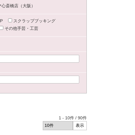
マ心斎橋店（大阪）
P
スクラップブッキング
その他手芸・工芸
1
-
10
件 /
90
件