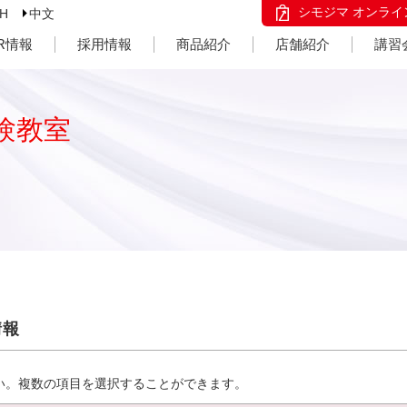
シモジマ オンライ
SH
中文
IR情報
採用情報
商品紹介
店舗紹介
講習
験教室
情報
い。複数の項目を選択することができます。