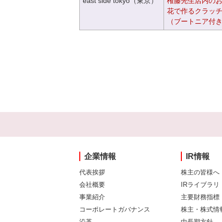
east side tokyo（東京）
権藤先生店内の
花で作るクラッ
（ブートニア付
企業情報
IR情報
代表挨拶
株主の皆様へ
会社概要
IRライブラリ
事業紹介
主要財務指標
コーポレートガバナンス
株主・株式情
沿革
中長期方針