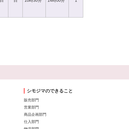
0日
日
10時30分
14時00分
1
シモジマのできること
販売部門
営業部門
商品企画部門
仕入部門
物流部門