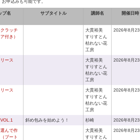
、お申込みも可能です。
ップ名
サブタイトル
講師名
開催日時
るクラッチ
大貫裕美
2026年8月2
ニア付き）
すりすとん
枯れない花
工房
るリース
大貫裕美
2026年8月2
すりすとん
枯れない花
工房
るリース
大貫裕美
2026年8月2
すりすとん
枯れない花
工房
OL.1
斜め包みを始めよう！
杉崎
2026年8月2
を選んで作
大貫裕美
2026年8月2
ケ（ブート
すりすとん