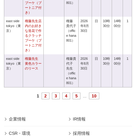
ブーケ（ブ
801）
ートニア付
き）
east side
権藤先生店
権藤
2026
日
10時
14時
1
tokyo（東
内のお好き
貴代子
年8月
30分
00分
京）
な造花で作
（offic
30日
るクラッチ
e hana
ブーケ（ブ
801）
ートニア付
き）
east side
権藤先生
権藤貴
2026
日
10時
14時
1
tokyo（東
黄色カラー
代子
年8月
30分
00分
京）
のリース
先生
30日
（offic
e hana
801）
1
2
3
4
5
...
10
企業情報
IR情報
CSR・環境
採用情報