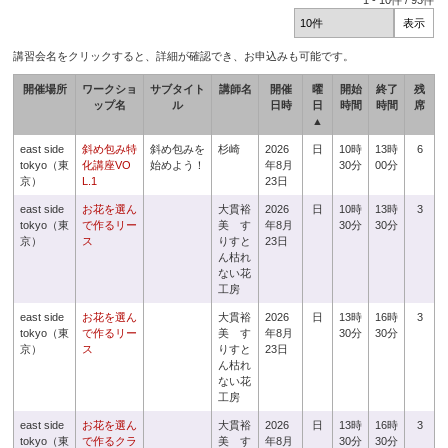
1
-
10
件 /
93
件
講習会名をクリックすると、詳細が確認でき、お申込みも可能です。
開催場所
ワークショ
サブタイト
講師名
開催
曜
開始
終了
残
ップ名
ル
日時
日
時間
時間
席
▲
east side
斜め包み特
斜め包みを
杉崎
2026
日
10時
13時
6
tokyo（東
化講座VO
始めよう！
年8月
30分
00分
京）
L.1
23日
east side
お花を選ん
大貫裕
2026
日
10時
13時
3
tokyo（東
で作るリー
美 す
年8月
30分
30分
京）
ス
りすと
23日
ん枯れ
ない花
工房
east side
お花を選ん
大貫裕
2026
日
13時
16時
3
tokyo（東
で作るリー
美 す
年8月
30分
30分
京）
ス
りすと
23日
ん枯れ
ない花
工房
east side
お花を選ん
大貫裕
2026
日
13時
16時
3
tokyo（東
で作るクラ
美 す
年8月
30分
30分