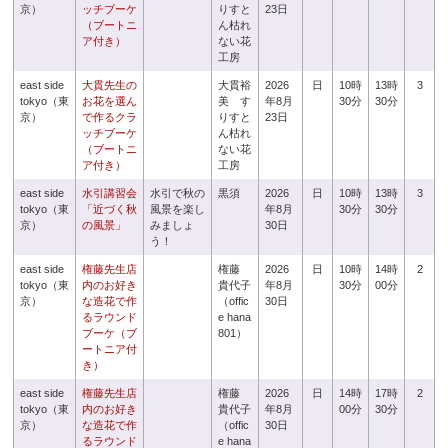
京）
ッチブーケ
りすと
23日
（ブートニ
ん枯れ
ア付き）
ない花
工房
east side
大貫先生の
大貫裕
2026
日
10時
13時
3
tokyo（東
お花を選ん
美 す
年8月
30分
30分
京）
で作るクラ
りすと
23日
ッチブーケ
ん枯れ
（ブートニ
ない花
ア付き）
工房
east side
水引講習会
水引で秋の
黒須
2026
日
10時
13時
3
tokyo（東
「近づく秋
風景を楽し
年8月
30分
30分
京）
の風景」
みましょ
30日
う！
east side
権藤先生店
権藤
2026
日
10時
14時
2
tokyo（東
内のお好き
貴代子
年8月
30分
00分
京）
な造花で作
（offic
30日
るラウンド
e hana
ブーケ（ブ
801）
ートニア付
き）
east side
権藤先生店
権藤
2026
日
14時
17時
2
tokyo（東
内のお好き
貴代子
年8月
00分
30分
京）
な造花で作
（offic
30日
るラウンド
e hana