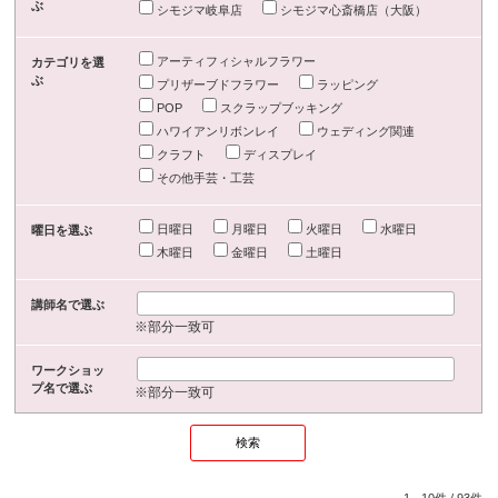
ぶ
シモジマ岐阜店
シモジマ心斎橋店（大阪）
アーティフィシャルフラワー
カテゴリを選
ぶ
プリザーブドフラワー
ラッピング
POP
スクラップブッキング
ハワイアンリボンレイ
ウェディング関連
クラフト
ディスプレイ
その他手芸・工芸
日曜日
月曜日
火曜日
水曜日
曜日を選ぶ
木曜日
金曜日
土曜日
講師名で選ぶ
※部分一致可
ワークショッ
プ名で選ぶ
※部分一致可