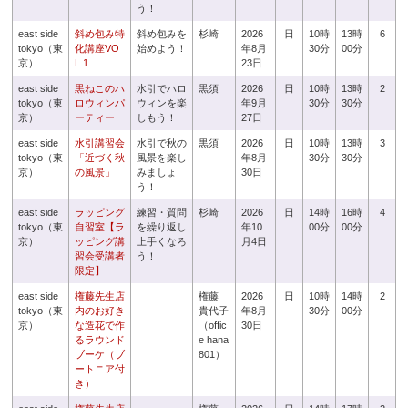
う！
east side
斜め包み特
斜め包みを
杉崎
2026
日
10時
13時
6
tokyo（東
化講座VO
始めよう！
年8月
30分
00分
京）
L.1
23日
east side
黒ねこのハ
水引でハロ
黒須
2026
日
10時
13時
2
tokyo（東
ロウィンパ
ウィンを楽
年9月
30分
30分
京）
ーティー
しもう！
27日
east side
水引講習会
水引で秋の
黒須
2026
日
10時
13時
3
tokyo（東
「近づく秋
風景を楽し
年8月
30分
30分
京）
の風景」
みましょ
30日
う！
east side
ラッピング
練習・質問
杉崎
2026
日
14時
16時
4
tokyo（東
自習室【ラ
を繰り返し
年10
00分
00分
京）
ッピング講
上手くなろ
月4日
習会受講者
う！
限定】
east side
権藤先生店
権藤
2026
日
10時
14時
2
tokyo（東
内のお好き
貴代子
年8月
30分
00分
京）
な造花で作
（offic
30日
るラウンド
e hana
ブーケ（ブ
801）
ートニア付
き）