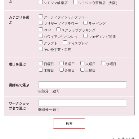
ぶ
シモジマ岐阜店
シモジマ心斎橋店（大阪）
アーティフィシャルフラワー
カテゴリを選
ぶ
プリザーブドフラワー
ラッピング
POP
スクラップブッキング
ハワイアンリボンレイ
ウェディング関連
クラフト
ディスプレイ
その他手芸・工芸
日曜日
月曜日
火曜日
水曜日
曜日を選ぶ
木曜日
金曜日
土曜日
講師名で選ぶ
※部分一致可
ワークショッ
プ名で選ぶ
※部分一致可