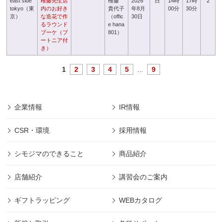
east side
権藤先生店
権藤
2026
日
14時
17時
2
tokyo（東
内のお好き
貴代子
年8月
00分
30分
京）
な造花で作
（offic
30日
るラウンド
e hana
ブーケ（ブ
801）
ートニア付
き）
1
2
3
4
5
...
9
企業情報
IR情報
CSR・環境
採用情報
シモジマのできること
商品紹介
店舗紹介
講習会のご案内
ギフトラッピング
WEBカタログ