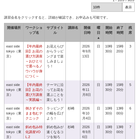
1
-
10
件 /
90
件
講習会名をクリックすると、詳細が確認でき、お申込みも可能です。
開催場所
ワークショ
サブタイト
講師名
開催
曜
開始
終了
残
ップ名
ル
日時
日
時間
時間
席
▲
east side
【年内最終
お花えらび
2026
日
10時
15時
3
tokyo（東
回】お花の
からラッピ
年9月
30分
20分
京）
選び方講座
ングまで楽
13日
～おひとり
しみましょ
で選べるノ
う！
ウハウが身
につく～
east side
【年内最終
テーマに沿
2026
日
10時
15時
5
tokyo（東
回】お花の
ってお花を
年11
30分
20分
京）
選び方講座
選ぶことを
月8日
～実践編～
楽しもう！
east side
倒さずその
ラッピング
杉崎
2026
日
10時
13時
6
tokyo（東
まま包むテ
の幅を広げ
年10
30分
00分
京）
クニック
よう！
月4日
east side
斜め包み特
斜め包みが
杉崎
2026
日
10時
13時
7
tokyo（東
化講座VO
速くなるコ
年9月
30分
00分
京）
L.2
ツを知ろ
6日