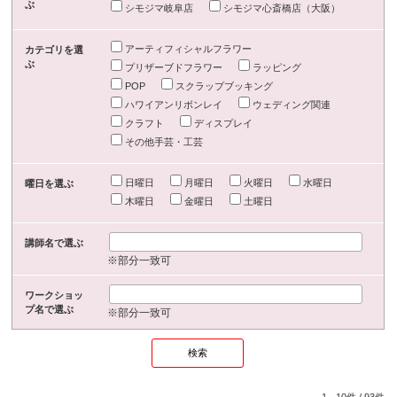
ぶ
シモジマ岐阜店
シモジマ心斎橋店（大阪）
アーティフィシャルフラワー
カテゴリを選
ぶ
プリザーブドフラワー
ラッピング
POP
スクラップブッキング
ハワイアンリボンレイ
ウェディング関連
クラフト
ディスプレイ
その他手芸・工芸
日曜日
月曜日
火曜日
水曜日
曜日を選ぶ
木曜日
金曜日
土曜日
講師名で選ぶ
※部分一致可
ワークショッ
プ名で選ぶ
※部分一致可