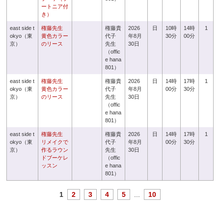
ートニア付
き）
east side t
権藤先生
権藤貴
2026
日
10時
14時
1
okyo（東
黄色カラー
代子
年8月
30分
00分
京）
のリース
先生
30日
（offic
e hana
801）
east side t
権藤先生
権藤貴
2026
日
14時
17時
1
okyo（東
黄色カラー
代子
年8月
00分
30分
京）
のリース
先生
30日
（offic
e hana
801）
east side t
権藤先生
権藤貴
2026
日
14時
17時
1
okyo（東
リメイクで
代子
年8月
00分
30分
京）
作るラウン
先生
30日
ドブーケレ
（offic
ッスン
e hana
801）
1
2
3
4
5
...
10