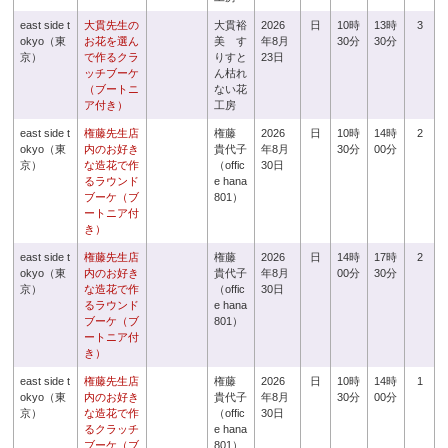
east side t
大貫先生の
大貫裕
2026
日
10時
13時
3
okyo（東
お花を選ん
美 す
年8月
30分
30分
京）
で作るクラ
りすと
23日
ッチブーケ
ん枯れ
（ブートニ
ない花
ア付き）
工房
east side t
権藤先生店
権藤
2026
日
10時
14時
2
okyo（東
内のお好き
貴代子
年8月
30分
00分
京）
な造花で作
（offic
30日
るラウンド
e hana
ブーケ（ブ
801）
ートニア付
き）
east side t
権藤先生店
権藤
2026
日
14時
17時
2
okyo（東
内のお好き
貴代子
年8月
00分
30分
京）
な造花で作
（offic
30日
るラウンド
e hana
ブーケ（ブ
801）
ートニア付
き）
east side t
権藤先生店
権藤
2026
日
10時
14時
1
okyo（東
内のお好き
貴代子
年8月
30分
00分
京）
な造花で作
（offic
30日
るクラッチ
e hana
ブーケ（ブ
801）