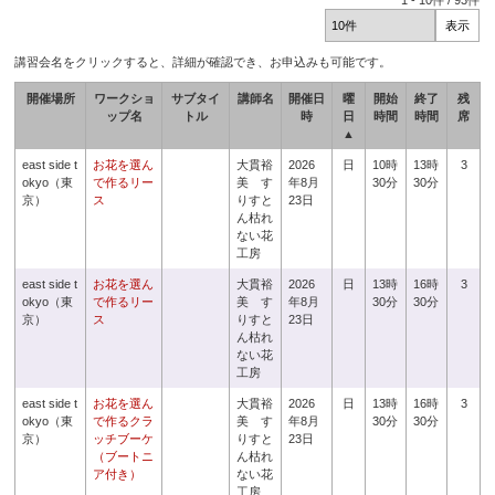
1
-
10
件 /
93
件
講習会名をクリックすると、詳細が確認でき、お申込みも可能です。
開催場所
ワークショ
サブタイ
講師名
開催日
曜
開始
終了
残
ップ名
トル
時
日
時間
時間
席
▲
east side t
お花を選ん
大貫裕
2026
日
10時
13時
3
okyo（東
で作るリー
美 す
年8月
30分
30分
京）
ス
りすと
23日
ん枯れ
ない花
工房
east side t
お花を選ん
大貫裕
2026
日
13時
16時
3
okyo（東
で作るリー
美 す
年8月
30分
30分
京）
ス
りすと
23日
ん枯れ
ない花
工房
east side t
お花を選ん
大貫裕
2026
日
13時
16時
3
okyo（東
で作るクラ
美 す
年8月
30分
30分
京）
ッチブーケ
りすと
23日
（ブートニ
ん枯れ
ア付き）
ない花
工房