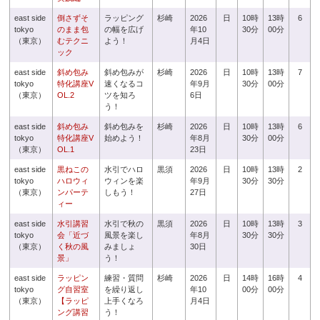
east side
倒さずそ
ラッピング
杉崎
2026
日
10時
13時
6
tokyo
のまま包
の幅を広げ
年10
30分
00分
（東京）
むテクニ
よう！
月4日
ック
east side
斜め包み
斜め包みが
杉崎
2026
日
10時
13時
7
tokyo
特化講座V
速くなるコ
年9月
30分
00分
（東京）
OL.2
ツを知ろ
6日
う！
east side
斜め包み
斜め包みを
杉崎
2026
日
10時
13時
6
tokyo
特化講座V
始めよう！
年8月
30分
00分
（東京）
OL.1
23日
east side
黒ねこの
水引でハロ
黒須
2026
日
10時
13時
2
tokyo
ハロウィ
ウィンを楽
年9月
30分
30分
（東京）
ンパーテ
しもう！
27日
ィー
east side
水引講習
水引で秋の
黒須
2026
日
10時
13時
3
tokyo
会「近づ
風景を楽し
年8月
30分
30分
（東京）
く秋の風
みましょ
30日
景」
う！
east side
ラッピン
練習・質問
杉崎
2026
日
14時
16時
4
tokyo
グ自習室
を繰り返し
年10
00分
00分
（東京）
【ラッピ
上手くなろ
月4日
ング講習
う！