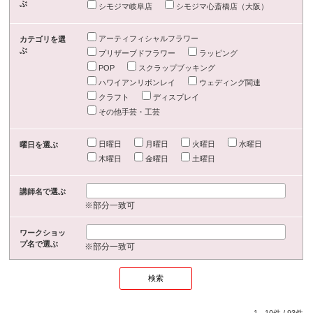
ぶ
シモジマ岐阜店
シモジマ心斎橋店（大阪）
アーティフィシャルフラワー
カテゴリを選
ぶ
プリザーブドフラワー
ラッピング
POP
スクラップブッキング
ハワイアンリボンレイ
ウェディング関連
クラフト
ディスプレイ
その他手芸・工芸
日曜日
月曜日
火曜日
水曜日
曜日を選ぶ
木曜日
金曜日
土曜日
講師名で選ぶ
※部分一致可
ワークショッ
プ名で選ぶ
※部分一致可