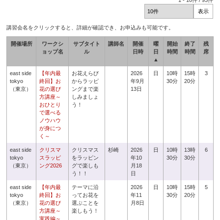
1
-
10
件 /
93
件
講習会名をクリックすると、詳細が確認でき、お申込みも可能です。
開催場所
ワークシ
サブタイト
講師名
開催
曜
開始
終了
残
ョップ名
ル
日時
日
時間
時間
席
▲
east side
【年内最
お花えらび
2026
日
10時
15時
3
tokyo
終回】お
からラッピ
年9月
30分
20分
（東京）
花の選び
ングまで楽
13日
方講座～
しみましょ
おひとり
う！
で選べる
ノウハウ
が身につ
く～
east side
クリスマ
クリスマス
杉崎
2026
日
10時
13時
6
tokyo
スラッピ
をラッピン
年10
30分
30分
（東京）
ング2026
グで楽しも
月18
う！！
日
east side
【年内最
テーマに沿
2026
日
10時
15時
5
tokyo
終回】お
ってお花を
年11
30分
20分
（東京）
花の選び
選ぶことを
月8日
方講座～
楽しもう！
実践編～