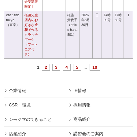
会受講者
限定】
east side
権藤先生
権藤
2026
日
14時
17時
1
tokyo
店内のお
貴代子
年8月
00分
30分
（東京）
好きな造
（offic
30日
花で作る
e hana
クラッチ
801）
ブーケ
（ブート
ニア付
き）
1
2
3
4
5
...
10
企業情報
IR情報
CSR・環境
採用情報
シモジマのできること
商品紹介
店舗紹介
講習会のご案内