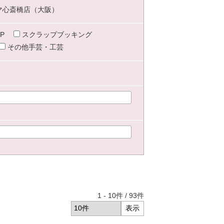
マ心斎橋店（大阪）
P
スクラップブッキング
その他手芸・工芸
1
-
10
件 /
93
件