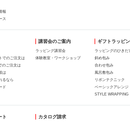
情報
ース
講習会のご案内
ギフトラッピ
ラッピング講習会
ラッピングのひきだ
トでのご注文は
体験教室・ワークショップ
斜め包み
Xでのご注文は
合わせ包み
談は
風呂敷包み
れるなら
リボンテクニック
ード
ベーシックアレンジ
STYLE WRAPPING
ート
カタログ請求