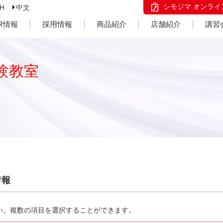
シモジマ オンライ
SH
中文
IR情報
採用情報
商品紹介
店舗紹介
講習
験教室
情報
い。複数の項目を選択することができます。