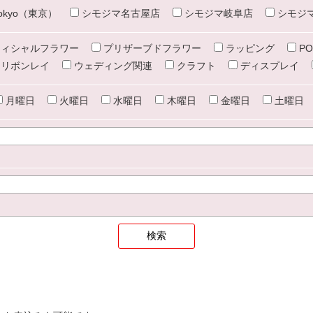
e tokyo（東京）
シモジマ名古屋店
シモジマ岐阜店
シモジ
ィシャルフラワー
プリザーブドフラワー
ラッピング
PO
リボンレイ
ウェディング関連
クラフト
ディスプレイ
月曜日
火曜日
水曜日
木曜日
金曜日
土曜日