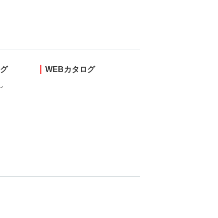
ング
WEBカタログ
し