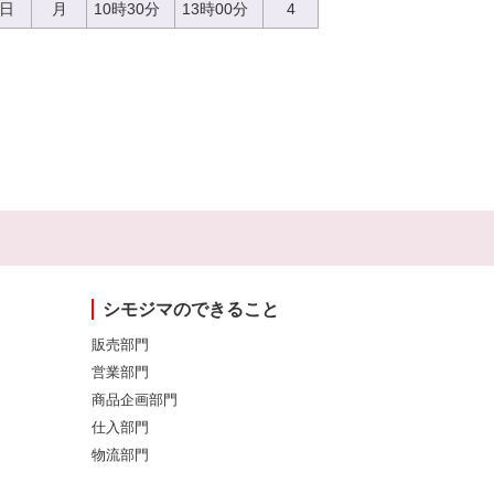
4日
月
10時30分
13時00分
4
シモジマのできること
販売部門
営業部門
商品企画部門
仕入部門
物流部門