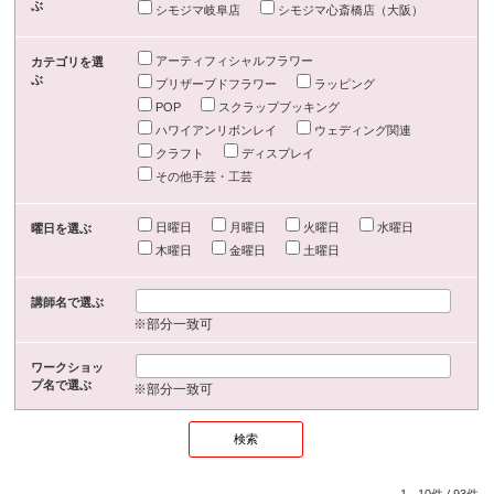
ぶ
シモジマ岐阜店
シモジマ心斎橋店（大阪）
アーティフィシャルフラワー
カテゴリを選
ぶ
プリザーブドフラワー
ラッピング
POP
スクラップブッキング
ハワイアンリボンレイ
ウェディング関連
クラフト
ディスプレイ
その他手芸・工芸
日曜日
月曜日
火曜日
水曜日
曜日を選ぶ
木曜日
金曜日
土曜日
講師名で選ぶ
※部分一致可
ワークショッ
プ名で選ぶ
※部分一致可