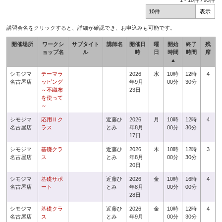
1
-
10
件 /
93
件
講習会名をクリックすると、詳細が確認でき、お申込みも可能です。
開催場所
ワークシ
サブタイト
講師名
開催日
曜
開始
終了
残
ョップ名
ル
時
日
時間
時間
席
▲
シモジマ
テーマラ
2026
水
10時
12時
4
名古屋店
ッピング
年9月
00分
30分
～不織布
23日
を使って
～
シモジマ
応用Ⅱク
近藤ひ
2026
月
10時
12時
4
名古屋店
ラス
とみ
年8月
00分
30分
17日
シモジマ
基礎クラ
近藤ひ
2026
木
10時
12時
3
名古屋店
ス
とみ
年8月
00分
30分
20日
シモジマ
基礎サポ
近藤ひ
2026
金
10時
16時
4
名古屋店
ート
とみ
年8月
00分
00分
28日
シモジマ
基礎クラ
近藤ひ
2026
金
10時
12時
4
名古屋店
ス
とみ
年9月
00分
30分