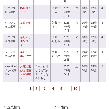
4日
シモジマ
応用Ⅲク
近藤ひ
2026
木
10時
12時
4
名古屋店
ラス
とみ
年9月
00分
30分
10日
シモジマ
基礎クラ
近藤ひ
2026
火
10時
12時
4
名古屋店
ス
とみ
年9月
00分
30分
15日
シモジマ
楽しくリ
近藤
2026
火
10時
12時
4
名古屋店
ボンワー
ひとみ
年8月
00分
30分
ク
25日
シモジマ
楽しくリ
近藤
2026
金
10時
12時
4
名古屋店
ボンワー
ひとみ
年9月
00分
30分
ク
18日
east side t
お花の選
テーマに沿
2026
土
10時
15時
2
okyo（東
び方講座
ってお花を
年8月
30分
20分
京）
～実践編
選ぶことを
22日
～
楽しもう！
1
2
3
4
5
...
10
企業情報
IR情報