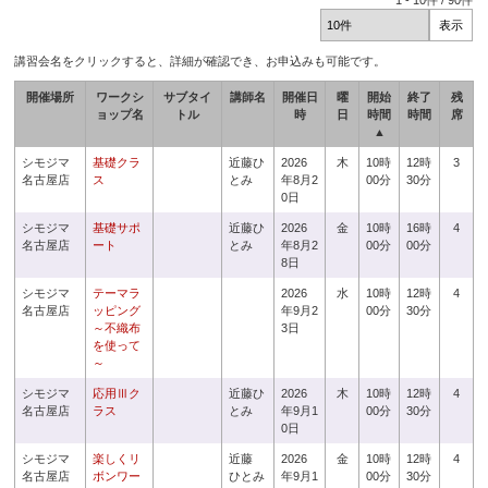
1
-
10
件 /
90
件
講習会名をクリックすると、詳細が確認でき、お申込みも可能です。
開催場所
ワークシ
サブタイ
講師名
開催日
曜
開始
終了
残
ョップ名
トル
時
日
時間
時間
席
▲
シモジマ
基礎クラ
近藤ひ
2026
木
10時
12時
3
名古屋店
ス
とみ
年8月2
00分
30分
0日
シモジマ
基礎サポ
近藤ひ
2026
金
10時
16時
4
名古屋店
ート
とみ
年8月2
00分
00分
8日
シモジマ
テーマラ
2026
水
10時
12時
4
名古屋店
ッピング
年9月2
00分
30分
～不織布
3日
を使って
～
シモジマ
応用Ⅲク
近藤ひ
2026
木
10時
12時
4
名古屋店
ラス
とみ
年9月1
00分
30分
0日
シモジマ
楽しくリ
近藤
2026
金
10時
12時
4
名古屋店
ボンワー
ひとみ
年9月1
00分
30分