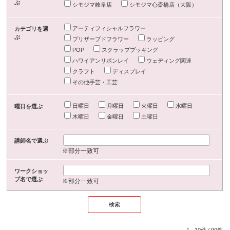
ぶ
シモジマ岐阜店
シモジマ心斎橋店（大阪）
アーティフィシャルフラワー
カテゴリを選
ぶ
プリザーブドフラワー
ラッピング
POP
スクラップブッキング
ハワイアンリボンレイ
ウェディング関連
クラフト
ディスプレイ
その他手芸・工芸
日曜日
月曜日
火曜日
水曜日
曜日を選ぶ
木曜日
金曜日
土曜日
講師名で選ぶ
※部分一致可
ワークショッ
プ名で選ぶ
※部分一致可