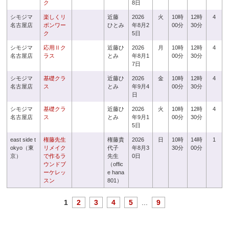
ク
8日
シモジマ
楽しくリ
近藤
2026
火
10時
12時
4
名古屋店
ボンワー
ひとみ
年8月2
00分
30分
ク
5日
シモジマ
応用Ⅱク
近藤ひ
2026
月
10時
12時
4
名古屋店
ラス
とみ
年8月1
00分
30分
7日
シモジマ
基礎クラ
近藤ひ
2026
金
10時
12時
4
名古屋店
ス
とみ
年9月4
00分
30分
日
シモジマ
基礎クラ
近藤ひ
2026
火
10時
12時
4
名古屋店
ス
とみ
年9月1
00分
30分
5日
east side t
権藤先生
権藤貴
2026
日
10時
14時
1
okyo（東
リメイク
代子
年8月3
30分
00分
京）
で作るラ
先生
0日
ウンドブ
（offic
ーケレッ
e hana
スン
801）
1
2
3
4
5
...
9