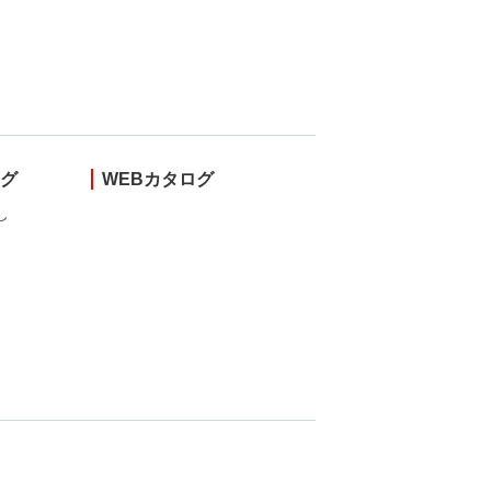
ング
WEBカタログ
し