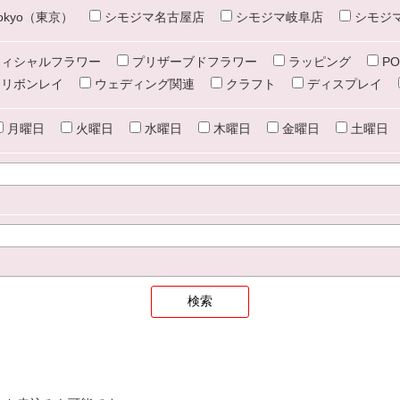
e tokyo（東京）
シモジマ名古屋店
シモジマ岐阜店
シモジ
ィシャルフラワー
プリザーブドフラワー
ラッピング
PO
リボンレイ
ウェディング関連
クラフト
ディスプレイ
月曜日
火曜日
水曜日
木曜日
金曜日
土曜日