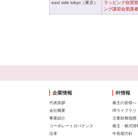
east side tokyo（東京）
ラッピング自習
ング講習会受講
企業情報
IR情報
代表挨拶
株主の皆様へ
会社概要
IRライブラリ
事業紹介
主要財務指標
コーポレートガバナンス
株主・株式情
沿革
中長期方針