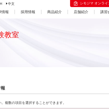
シモジマ オンライ
SH
中文
IR情報
採用情報
商品紹介
店舗紹介
講習
験教室
情報
い。複数の項目を選択することができます。