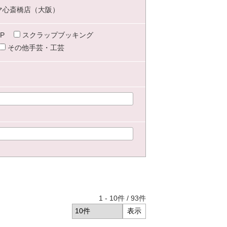
マ心斎橋店（大阪）
P
スクラップブッキング
その他手芸・工芸
1
-
10
件 /
93
件