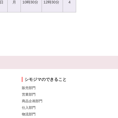
7日
月
10時30分
12時30分
4
シモジマのできること
販売部門
営業部門
商品企画部門
仕入部門
物流部門