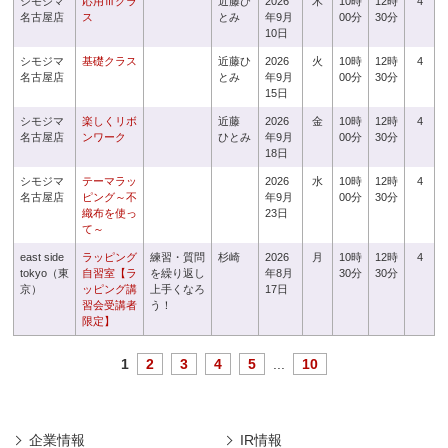
シモジマ
応用Ⅲクラ
近藤ひ
2026
木
10時
12時
4
名古屋店
ス
とみ
年9月
00分
30分
10日
シモジマ
基礎クラス
近藤ひ
2026
火
10時
12時
4
名古屋店
とみ
年9月
00分
30分
15日
シモジマ
楽しくリボ
近藤
2026
金
10時
12時
4
名古屋店
ンワーク
ひとみ
年9月
00分
30分
18日
シモジマ
テーマラッ
2026
水
10時
12時
4
名古屋店
ピング～不
年9月
00分
30分
織布を使っ
23日
て～
east side
ラッピング
練習・質問
杉崎
2026
月
10時
12時
4
tokyo（東
自習室【ラ
を繰り返し
年8月
30分
30分
京）
ッピング講
上手くなろ
17日
習会受講者
う！
限定】
1
2
3
4
5
...
10
企業情報
IR情報