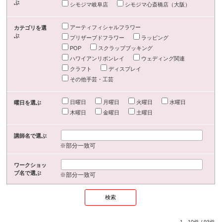
ぶ
シモジマ岐阜店
シモジマ心斎橋店（大阪）
アーティフィシャルフラワー
カテゴリを選
ぶ
プリザーブドフラワー
ラッピング
POP
スクラップブッキング
ハワイアンリボンレイ
ウェディング関連
クラフト
ディスプレイ
その他手芸・工芸
日曜日
月曜日
火曜日
水曜日
曜日を選ぶ
木曜日
金曜日
土曜日
講師名で選ぶ
※部分一致可
ワークショッ
プ名で選ぶ
※部分一致可