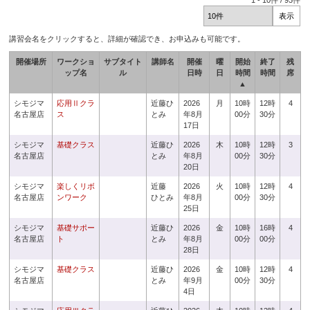
1
-
10
件 /
93
件
講習会名をクリックすると、詳細が確認でき、お申込みも可能です。
開催場所
ワークショ
サブタイト
講師名
開催
曜
開始
終了
残
ップ名
ル
日時
日
時間
時間
席
▲
シモジマ
応用Ⅱクラ
近藤ひ
2026
月
10時
12時
4
名古屋店
ス
とみ
年8月
00分
30分
17日
シモジマ
基礎クラス
近藤ひ
2026
木
10時
12時
3
名古屋店
とみ
年8月
00分
30分
20日
シモジマ
楽しくリボ
近藤
2026
火
10時
12時
4
名古屋店
ンワーク
ひとみ
年8月
00分
30分
25日
シモジマ
基礎サポー
近藤ひ
2026
金
10時
16時
4
名古屋店
ト
とみ
年8月
00分
00分
28日
シモジマ
基礎クラス
近藤ひ
2026
金
10時
12時
4
名古屋店
とみ
年9月
00分
30分
4日