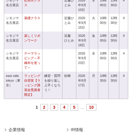
シモジマ
応用Ⅲクラ
近藤ひ
2026
木
10時
12時
4
名古屋店
ス
とみ
年9月
00分
30分
10日
シモジマ
基礎クラス
近藤ひ
2026
火
10時
12時
4
名古屋店
とみ
年9月
00分
30分
15日
シモジマ
楽しくリボ
近藤
2026
金
10時
12時
4
名古屋店
ンワーク
ひとみ
年9月
00分
30分
18日
シモジマ
テーマラッ
2026
水
10時
12時
4
名古屋店
ピング～不
年9月
00分
30分
織布を使っ
23日
て～
east side
ラッピング
練習・質問
杉崎
2026
月
10時
12時
4
tokyo（東
自習室【ラ
を繰り返し
年8月
30分
30分
京）
ッピング講
上手くなろ
17日
習会受講者
う！
限定】
1
2
3
4
5
...
10
企業情報
IR情報