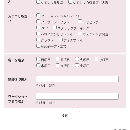
ぶ
シモジマ岐阜店
シモジマ心斎橋店（大阪）
アーティフィシャルフラワー
カテゴリを選
ぶ
プリザーブドフラワー
ラッピング
POP
スクラップブッキング
ハワイアンリボンレイ
ウェディング関連
クラフト
ディスプレイ
その他手芸・工芸
日曜日
月曜日
火曜日
水曜日
曜日を選ぶ
木曜日
金曜日
土曜日
講師名で選ぶ
※部分一致可
ワークショッ
プ名で選ぶ
※部分一致可