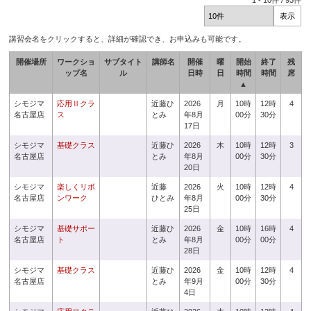
1
-
10
件 /
93
件
講習会名をクリックすると、詳細が確認でき、お申込みも可能です。
開催場所
ワークショ
サブタイト
講師名
開催
曜
開始
終了
残
ップ名
ル
日時
日
時間
時間
席
▲
シモジマ
応用Ⅱクラ
近藤ひ
2026
月
10時
12時
4
名古屋店
ス
とみ
年8月
00分
30分
17日
シモジマ
基礎クラス
近藤ひ
2026
木
10時
12時
3
名古屋店
とみ
年8月
00分
30分
20日
シモジマ
楽しくリボ
近藤
2026
火
10時
12時
4
名古屋店
ンワーク
ひとみ
年8月
00分
30分
25日
シモジマ
基礎サポー
近藤ひ
2026
金
10時
16時
4
名古屋店
ト
とみ
年8月
00分
00分
28日
シモジマ
基礎クラス
近藤ひ
2026
金
10時
12時
4
名古屋店
とみ
年9月
00分
30分
4日