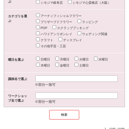
ぶ
シモジマ岐阜店
シモジマ心斎橋店（大阪）
アーティフィシャルフラワー
カテゴリを選
ぶ
プリザーブドフラワー
ラッピング
POP
スクラップブッキング
ハワイアンリボンレイ
ウェディング関連
クラフト
ディスプレイ
その他手芸・工芸
日曜日
月曜日
火曜日
水曜日
曜日を選ぶ
木曜日
金曜日
土曜日
講師名で選ぶ
※部分一致可
ワークショッ
プ名で選ぶ
※部分一致可