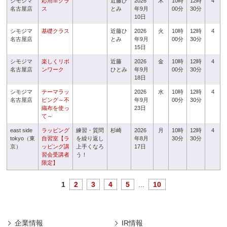
シモジマ
応用Ⅲクラ
近藤ひ
2026
木
10時
12時
4
名古屋店
ス
とみ
年9月
00分
30分
10日
シモジマ
基礎クラス
近藤ひ
2026
火
10時
12時
4
名古屋店
とみ
年9月
00分
30分
15日
シモジマ
楽しくリボ
近藤
2026
金
10時
12時
4
名古屋店
ンワーク
ひとみ
年9月
00分
30分
18日
シモジマ
テーマラッ
2026
水
10時
12時
4
名古屋店
ピング～不
年9月
00分
30分
織布を使っ
23日
て～
east side
ラッピング
練習・質問
杉崎
2026
月
10時
12時
4
tokyo（東
自習室【ラ
を繰り返し
年8月
30分
30分
京）
ッピング講
上手くなろ
17日
習会受講者
う！
限定】
1
2
3
4
5
...
10
企業情報
IR情報