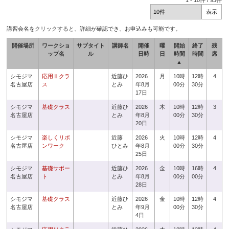
1
-
10
件 /
93
件
講習会名をクリックすると、詳細が確認でき、お申込みも可能です。
開催場所
ワークショ
サブタイト
講師名
開催
曜
開始
終了
残
ップ名
ル
日時
日
時間
時間
席
▲
シモジマ
応用Ⅱクラ
近藤ひ
2026
月
10時
12時
4
名古屋店
ス
とみ
年8月
00分
30分
17日
シモジマ
基礎クラス
近藤ひ
2026
木
10時
12時
3
名古屋店
とみ
年8月
00分
30分
20日
シモジマ
楽しくリボ
近藤
2026
火
10時
12時
4
名古屋店
ンワーク
ひとみ
年8月
00分
30分
25日
シモジマ
基礎サポー
近藤ひ
2026
金
10時
16時
4
名古屋店
ト
とみ
年8月
00分
00分
28日
シモジマ
基礎クラス
近藤ひ
2026
金
10時
12時
4
名古屋店
とみ
年9月
00分
30分
4日