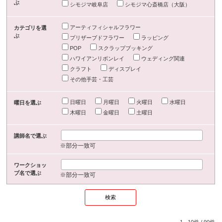
ぶ
シモジマ岐阜店
シモジマ心斎橋店（大阪）
アーティフィシャルフラワー
カテゴリを選
ぶ
プリザーブドフラワー
ラッピング
POP
スクラップブッキング
ハワイアンリボンレイ
ウェディング関連
クラフト
ディスプレイ
その他手芸・工芸
日曜日
月曜日
火曜日
水曜日
曜日を選ぶ
木曜日
金曜日
土曜日
講師名で選ぶ
※部分一致可
ワークショッ
プ名で選ぶ
※部分一致可