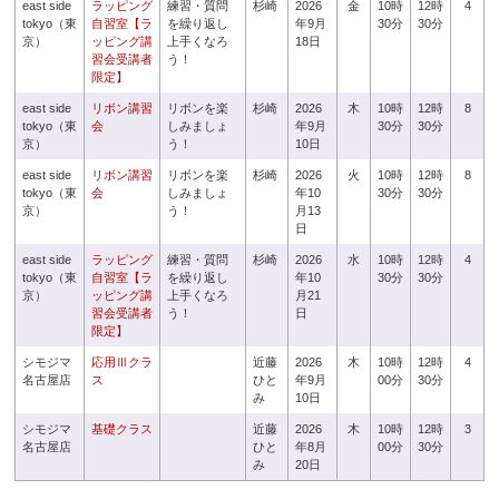
east side
ラッピング
練習・質問
杉崎
2026
金
10時
12時
4
tokyo（東
自習室【ラ
を繰り返し
年9月
30分
30分
京）
ッピング講
上手くなろ
18日
習会受講者
う！
限定】
east side
リボン講習
リボンを楽
杉崎
2026
木
10時
12時
8
tokyo（東
会
しみましょ
年9月
30分
30分
京）
う！
10日
east side
リボン講習
リボンを楽
杉崎
2026
火
10時
12時
8
tokyo（東
会
しみましょ
年10
30分
30分
京）
う！
月13
日
east side
ラッピング
練習・質問
杉崎
2026
水
10時
12時
4
tokyo（東
自習室【ラ
を繰り返し
年10
30分
30分
京）
ッピング講
上手くなろ
月21
習会受講者
う！
日
限定】
シモジマ
応用Ⅲクラ
近藤
2026
木
10時
12時
4
名古屋店
ス
ひと
年9月
00分
30分
み
10日
シモジマ
基礎クラス
近藤
2026
木
10時
12時
3
名古屋店
ひと
年8月
00分
30分
み
20日