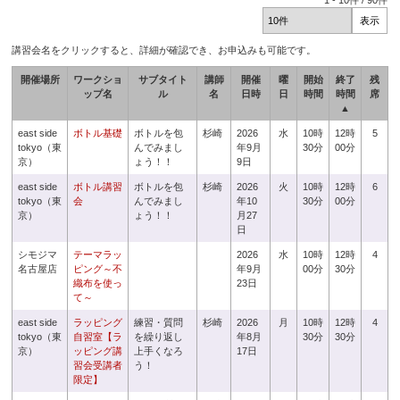
1
-
10
件 /
90
件
講習会名をクリックすると、詳細が確認でき、お申込みも可能です。
開催場所
ワークショ
サブタイト
講師
開催
曜
開始
終了
残
ップ名
ル
名
日時
日
時間
時間
席
▲
east side
ボトル基礎
ボトルを包
杉崎
2026
水
10時
12時
5
tokyo（東
んでみまし
年9月
30分
00分
京）
ょう！！
9日
east side
ボトル講習
ボトルを包
杉崎
2026
火
10時
12時
6
tokyo（東
会
んでみまし
年10
30分
00分
京）
ょう！！
月27
日
シモジマ
テーマラッ
2026
水
10時
12時
4
名古屋店
ピング～不
年9月
00分
30分
織布を使っ
23日
て～
east side
ラッピング
練習・質問
杉崎
2026
月
10時
12時
4
tokyo（東
自習室【ラ
を繰り返し
年8月
30分
30分
京）
ッピング講
上手くなろ
17日
習会受講者
う！
限定】