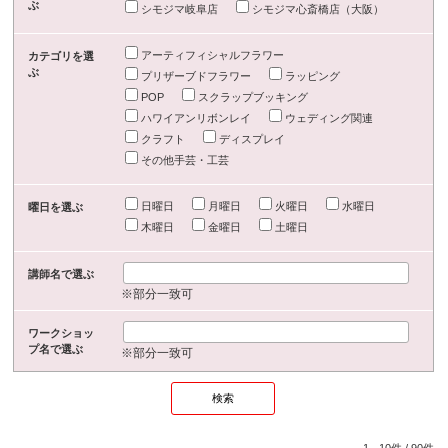
ぶ
シモジマ岐阜店
シモジマ心斎橋店（大阪）
アーティフィシャルフラワー
カテゴリを選
ぶ
プリザーブドフラワー
ラッピング
POP
スクラップブッキング
ハワイアンリボンレイ
ウェディング関連
クラフト
ディスプレイ
その他手芸・工芸
日曜日
月曜日
火曜日
水曜日
曜日を選ぶ
木曜日
金曜日
土曜日
講師名で選ぶ
※部分一致可
ワークショッ
プ名で選ぶ
※部分一致可