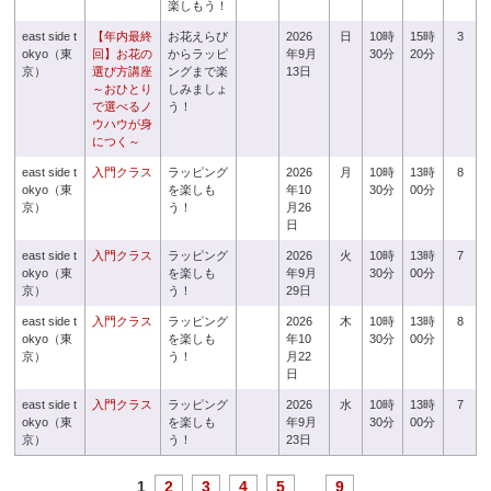
楽しもう！
east side t
【年内最終
お花えらび
2026
日
10時
15時
3
okyo（東
回】お花の
からラッピ
年9月
30分
20分
京）
選び方講座
ングまで楽
13日
～おひとり
しみましょ
で選べるノ
う！
ウハウが身
につく～
east side t
入門クラス
ラッピング
2026
月
10時
13時
8
okyo（東
を楽しも
年10
30分
00分
京）
う！
月26
日
east side t
入門クラス
ラッピング
2026
火
10時
13時
7
okyo（東
を楽しも
年9月
30分
00分
京）
う！
29日
east side t
入門クラス
ラッピング
2026
木
10時
13時
8
okyo（東
を楽しも
年10
30分
00分
京）
う！
月22
日
east side t
入門クラス
ラッピング
2026
水
10時
13時
7
okyo（東
を楽しも
年9月
30分
00分
京）
う！
23日
1
2
3
4
5
...
9