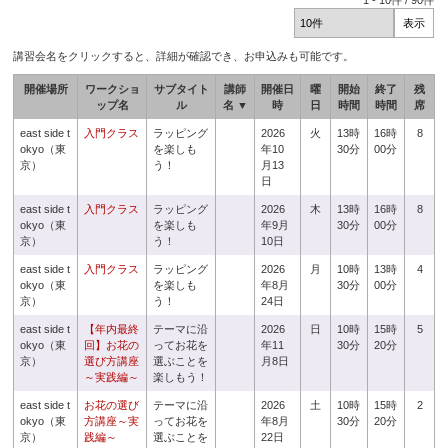
1
-
10
件 /
90
件
講習会名をクリックすると、詳細が確認でき、お申込みも可能です。
開催場所
ワークショ
サブタイト
講師
開催日
曜
開始
終了
残
ップ名
ル
名 ▼
時
日
時間
時間
席
east side t
入門クラス
ラッピング
2026
火
13時
16時
8
okyo（東
を楽しも
年10
30分
00分
京）
う！
月13
日
east side t
入門クラス
ラッピング
2026
木
13時
16時
8
okyo（東
を楽しも
年9月
30分
00分
京）
う！
10日
east side t
入門クラス
ラッピング
2026
月
10時
13時
4
okyo（東
を楽しも
年8月
30分
00分
京）
う！
24日
east side t
【年内最終
テーマに沿
2026
日
10時
15時
5
okyo（東
回】お花の
ってお花を
年11
30分
20分
京）
選び方講座
選ぶことを
月8日
～実践編～
楽しもう！
east side t
お花の選び
テーマに沿
2026
土
10時
15時
2
okyo（東
方講座～実
ってお花を
年8月
30分
20分
京）
践編～
選ぶことを
22日