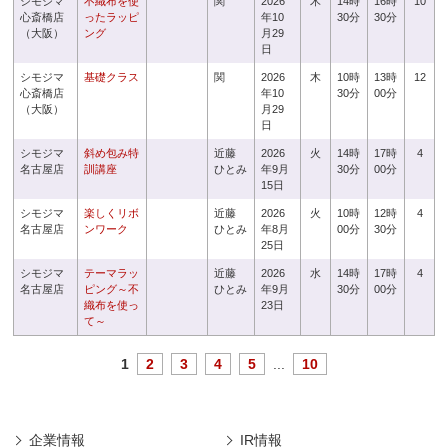
シモジマ
不織布を使
関
2026
木
14時
16時
10
心斎橋店
ったラッピ
年10
30分
30分
（大阪）
ング
月29
日
シモジマ
基礎クラス
関
2026
木
10時
13時
12
心斎橋店
年10
30分
00分
（大阪）
月29
日
シモジマ
斜め包み特
近藤
2026
火
14時
17時
4
名古屋店
訓講座
ひとみ
年9月
30分
00分
15日
シモジマ
楽しくリボ
近藤
2026
火
10時
12時
4
名古屋店
ンワーク
ひとみ
年8月
00分
30分
25日
シモジマ
テーマラッ
近藤
2026
水
14時
17時
4
名古屋店
ピング～不
ひとみ
年9月
30分
00分
織布を使っ
23日
て～
1
2
3
4
5
...
10
企業情報
IR情報