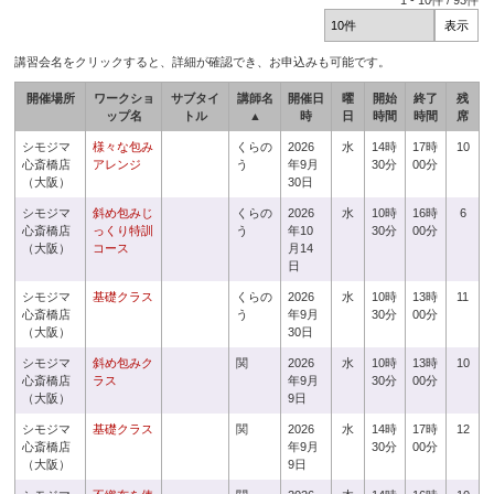
1
-
10
件 /
93
件
講習会名をクリックすると、詳細が確認でき、お申込みも可能です。
開催場所
ワークショ
サブタイ
講師名
開催日
曜
開始
終了
残
ップ名
トル
▲
時
日
時間
時間
席
シモジマ
様々な包み
くらの
2026
水
14時
17時
10
心斎橋店
アレンジ
う
年9月
30分
00分
（大阪）
30日
シモジマ
斜め包みじ
くらの
2026
水
10時
16時
6
心斎橋店
っくり特訓
う
年10
30分
00分
（大阪）
コース
月14
日
シモジマ
基礎クラス
くらの
2026
水
10時
13時
11
心斎橋店
う
年9月
30分
00分
（大阪）
30日
シモジマ
斜め包みク
関
2026
水
10時
13時
10
心斎橋店
ラス
年9月
30分
00分
（大阪）
9日
シモジマ
基礎クラス
関
2026
水
14時
17時
12
心斎橋店
年9月
30分
00分
（大阪）
9日