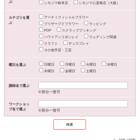
ぶ
シモジマ岐阜店
シモジマ心斎橋店（大阪）
アーティフィシャルフラワー
カテゴリを選
ぶ
プリザーブドフラワー
ラッピング
POP
スクラップブッキング
ハワイアンリボンレイ
ウェディング関連
クラフト
ディスプレイ
その他手芸・工芸
日曜日
月曜日
火曜日
水曜日
曜日を選ぶ
木曜日
金曜日
土曜日
講師名で選ぶ
※部分一致可
ワークショッ
プ名で選ぶ
※部分一致可