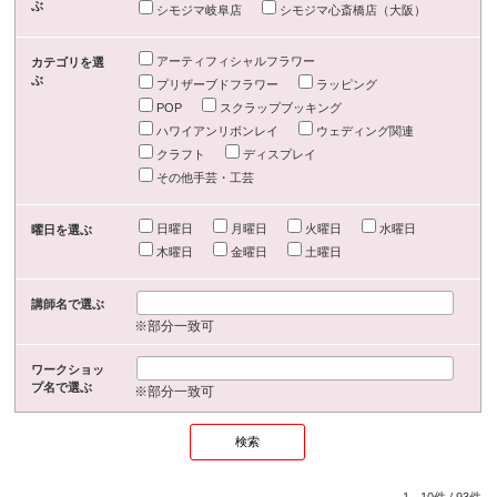
ぶ
シモジマ岐阜店
シモジマ心斎橋店（大阪）
アーティフィシャルフラワー
カテゴリを選
ぶ
プリザーブドフラワー
ラッピング
POP
スクラップブッキング
ハワイアンリボンレイ
ウェディング関連
クラフト
ディスプレイ
その他手芸・工芸
日曜日
月曜日
火曜日
水曜日
曜日を選ぶ
木曜日
金曜日
土曜日
講師名で選ぶ
※部分一致可
ワークショッ
プ名で選ぶ
※部分一致可