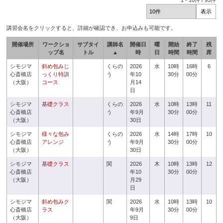
1
-
10
件 /
93
件
講習会名をクリックすると、詳細が確認でき、お申込みも可能です。
開催場所
ワークショ
サブタイ
講師名
開催日
曜
開始
終了
残
ップ名
トル
▲
時
日
時間
時間
席
シモジマ
斜め包みじ
くらの
2026
水
10時
16時
6
心斎橋店
っくり特訓
う
年10
30分
00分
（大阪）
コース
月14
日
シモジマ
基礎クラス
くらの
2026
水
10時
13時
11
心斎橋店
う
年9月
30分
00分
（大阪）
30日
シモジマ
様々な包み
くらの
2026
水
14時
17時
10
心斎橋店
アレンジ
う
年9月
30分
00分
（大阪）
30日
シモジマ
基礎クラス
関
2026
木
10時
13時
12
心斎橋店
年10
30分
00分
（大阪）
月29
日
シモジマ
斜め包みク
関
2026
水
10時
13時
10
心斎橋店
ラス
年9月
30分
00分
（大阪）
9日