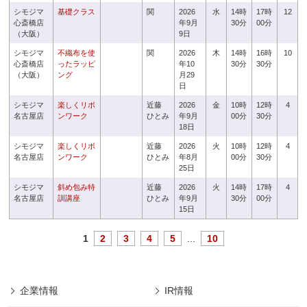
シモジマ
基礎クラス
関
2026
水
14時
17時
12
心斎橋店
年9月
30分
00分
（大阪）
9日
シモジマ
不織布を使
関
2026
木
14時
16時
10
心斎橋店
ったラッピ
年10
30分
30分
（大阪）
ング
月29
日
シモジマ
楽しくリボ
近藤
2026
金
10時
12時
4
名古屋店
ンワーク
ひとみ
年9月
00分
30分
18日
シモジマ
楽しくリボ
近藤
2026
火
10時
12時
4
名古屋店
ンワーク
ひとみ
年8月
00分
30分
25日
シモジマ
斜め包み特
近藤
2026
火
14時
17時
4
名古屋店
訓講座
ひとみ
年9月
30分
00分
15日
1
2
3
4
5
...
10
企業情報
IR情報