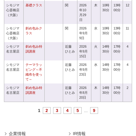
シモジマ
基礎クラス
関
2026
木
10時
13時
12
心斎橋店
年10
30分
00分
（大阪）
月29
日
シモジマ
斜め包みク
関
2026
水
10時
13時
11
心斎橋店
ラス
年9月
30分
00分
（大阪）
9日
シモジマ
斜め包み特
近藤
2026
火
14時
17時
4
名古屋店
訓講座
ひとみ
年9月
30分
00分
15日
シモジマ
テーマラッ
近藤
2026
水
14時
17時
4
名古屋店
ピング～不
ひとみ
年9月
30分
00分
織布を使っ
23日
て～
シモジマ
斜め包み特
近藤
2026
木
14時
17時
2
名古屋店
訓講座
ひとみ
年8月
30分
00分
20日
1
2
3
4
5
...
9
企業情報
IR情報