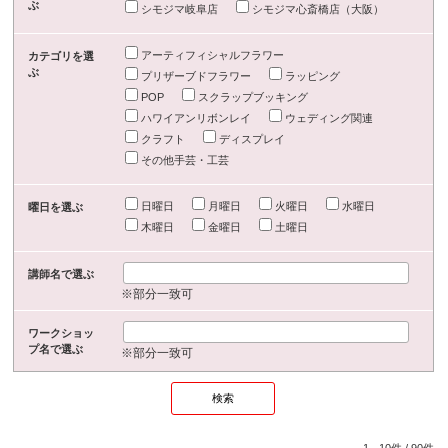
ぶ
シモジマ岐阜店
シモジマ心斎橋店（大阪）
アーティフィシャルフラワー
カテゴリを選
ぶ
プリザーブドフラワー
ラッピング
POP
スクラップブッキング
ハワイアンリボンレイ
ウェディング関連
クラフト
ディスプレイ
その他手芸・工芸
日曜日
月曜日
火曜日
水曜日
曜日を選ぶ
木曜日
金曜日
土曜日
講師名で選ぶ
※部分一致可
ワークショッ
プ名で選ぶ
※部分一致可