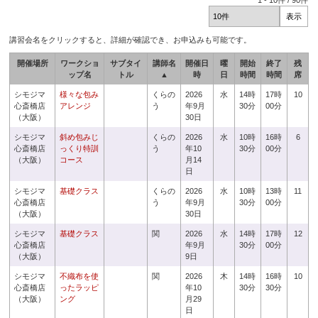
1
-
10
件 /
90
件
講習会名をクリックすると、詳細が確認でき、お申込みも可能です。
開催場所
ワークショ
サブタイ
講師名
開催日
曜
開始
終了
残
ップ名
トル
▲
時
日
時間
時間
席
シモジマ
様々な包み
くらの
2026
水
14時
17時
10
心斎橋店
アレンジ
う
年9月
30分
00分
（大阪）
30日
シモジマ
斜め包みじ
くらの
2026
水
10時
16時
6
心斎橋店
っくり特訓
う
年10
30分
00分
（大阪）
コース
月14
日
シモジマ
基礎クラス
くらの
2026
水
10時
13時
11
心斎橋店
う
年9月
30分
00分
（大阪）
30日
シモジマ
基礎クラス
関
2026
水
14時
17時
12
心斎橋店
年9月
30分
00分
（大阪）
9日
シモジマ
不織布を使
関
2026
木
14時
16時
10
心斎橋店
ったラッピ
年10
30分
30分
（大阪）
ング
月29
日