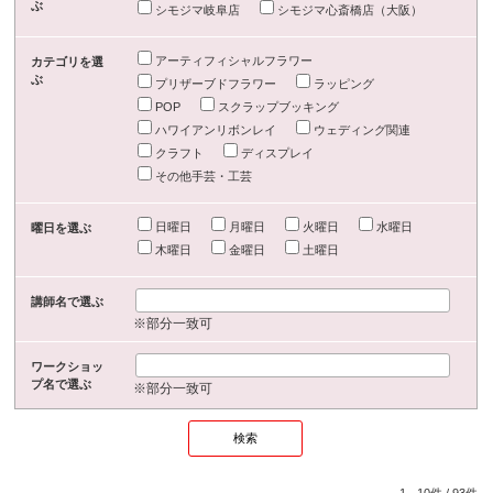
ぶ
シモジマ岐阜店
シモジマ心斎橋店（大阪）
アーティフィシャルフラワー
カテゴリを選
ぶ
プリザーブドフラワー
ラッピング
POP
スクラップブッキング
ハワイアンリボンレイ
ウェディング関連
クラフト
ディスプレイ
その他手芸・工芸
日曜日
月曜日
火曜日
水曜日
曜日を選ぶ
木曜日
金曜日
土曜日
講師名で選ぶ
※部分一致可
ワークショッ
プ名で選ぶ
※部分一致可