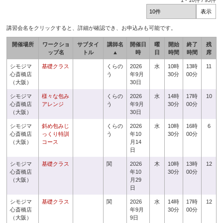
1
-
10
件 /
93
件
講習会名をクリックすると、詳細が確認でき、お申込みも可能です。
開催場所
ワークショ
サブタイ
講師名
開催日
曜
開始
終了
残
ップ名
トル
▲
時
日
時間
時間
席
シモジマ
基礎クラス
くらの
2026
水
10時
13時
11
心斎橋店
う
年9月
30分
00分
（大阪）
30日
シモジマ
様々な包み
くらの
2026
水
14時
17時
10
心斎橋店
アレンジ
う
年9月
30分
00分
（大阪）
30日
シモジマ
斜め包みじ
くらの
2026
水
10時
16時
6
心斎橋店
っくり特訓
う
年10
30分
00分
（大阪）
コース
月14
日
シモジマ
基礎クラス
関
2026
木
10時
13時
12
心斎橋店
年10
30分
00分
（大阪）
月29
日
シモジマ
基礎クラス
関
2026
水
14時
17時
12
心斎橋店
年9月
30分
00分
（大阪）
9日