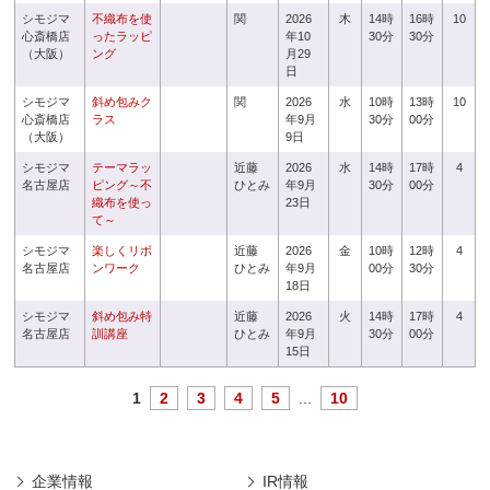
シモジマ
不織布を使
関
2026
木
14時
16時
10
心斎橋店
ったラッピ
年10
30分
30分
（大阪）
ング
月29
日
シモジマ
斜め包みク
関
2026
水
10時
13時
10
心斎橋店
ラス
年9月
30分
00分
（大阪）
9日
シモジマ
テーマラッ
近藤
2026
水
14時
17時
4
名古屋店
ピング～不
ひとみ
年9月
30分
00分
織布を使っ
23日
て～
シモジマ
楽しくリボ
近藤
2026
金
10時
12時
4
名古屋店
ンワーク
ひとみ
年9月
00分
30分
18日
シモジマ
斜め包み特
近藤
2026
火
14時
17時
4
名古屋店
訓講座
ひとみ
年9月
30分
00分
15日
1
2
3
4
5
...
10
企業情報
IR情報