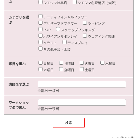
ぶ
シモジマ岐阜店
シモジマ心斎橋店（大阪）
アーティフィシャルフラワー
カテゴリを選
ぶ
プリザーブドフラワー
ラッピング
POP
スクラップブッキング
ハワイアンリボンレイ
ウェディング関連
クラフト
ディスプレイ
その他手芸・工芸
日曜日
月曜日
火曜日
水曜日
曜日を選ぶ
木曜日
金曜日
土曜日
講師名で選ぶ
※部分一致可
ワークショッ
プ名で選ぶ
※部分一致可