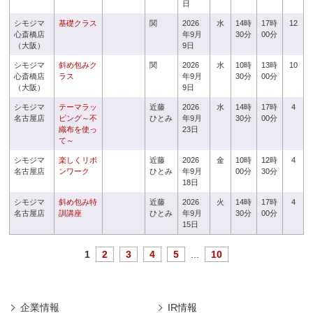
日
シモジマ
基礎クラス
関
2026
水
14時
17時
12
心斎橋店
年9月
30分
00分
（大阪）
9日
シモジマ
斜め包みク
関
2026
水
10時
13時
10
心斎橋店
ラス
年9月
30分
00分
（大阪）
9日
シモジマ
テーマラッ
近藤
2026
水
14時
17時
4
名古屋店
ピング～不
ひとみ
年9月
30分
00分
織布を使っ
23日
て～
シモジマ
楽しくリボ
近藤
2026
金
10時
12時
4
名古屋店
ンワーク
ひとみ
年9月
00分
30分
18日
シモジマ
斜め包み特
近藤
2026
火
14時
17時
4
名古屋店
訓講座
ひとみ
年9月
30分
00分
15日
1
2
3
4
5
...
10
企業情報
IR情報