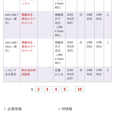
ッスン
e hana
801）
east side t
権藤先生
権藤貴
2026
日
10時
14時
1
okyo（東
黄色カラー
代子
年8月
30分
00分
京）
のリース
先生
30日
（offic
e hana
801）
east side t
権藤先生
権藤貴
2026
日
14時
17時
1
okyo（東
黄色カラー
代子
年8月
00分
30分
京）
のリース
先生
30日
（offic
e hana
801）
シモジマ
斜め包み特
近藤
2026
木
14時
17時
2
名古屋店
訓講座
ひとみ
年8月
30分
00分
20日
1
2
3
4
5
...
10
企業情報
IR情報