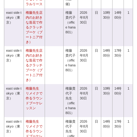
ラルリース
催)
east side t
権藤先生店
権藤
2026
日
10時
14時
1
okyo（東
内のお好き
貴代子
年8月
30分
00分
京）
な造花で作
（offic
30日
るクラッチ
e hana
ブーケ（ブ
801）
ートニア付
き）
east side t
権藤先生店
権藤
2026
日
14時
17時
1
okyo（東
内のお好き
貴代子
年8月
00分
30分
京）
な造花で作
（offic
30日
るクラッチ
e hana
ブーケ（ブ
801）
ートニア付
き）
east side t
権藤先生
権藤貴
2026
日
10時
14時
1
okyo（東
リメイクで
代子
年8月
30分
00分
京）
作るラウン
先生
30日
ドブーケレ
（offic
ッスン
e hana
801）
east side t
権藤先生
権藤貴
2026
日
14時
17時
1
okyo（東
リメイクで
代子
年8月
00分
30分
京）
作るラウン
先生
30日
ドブーケレ
（offic