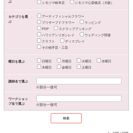
ぶ
シモジマ岐阜店
シモジマ心斎橋店（大阪）
アーティフィシャルフラワー
カテゴリを選
ぶ
プリザーブドフラワー
ラッピング
POP
スクラップブッキング
ハワイアンリボンレイ
ウェディング関連
クラフト
ディスプレイ
その他手芸・工芸
日曜日
月曜日
火曜日
水曜日
曜日を選ぶ
木曜日
金曜日
土曜日
講師名で選ぶ
※部分一致可
ワークショッ
プ名で選ぶ
※部分一致可