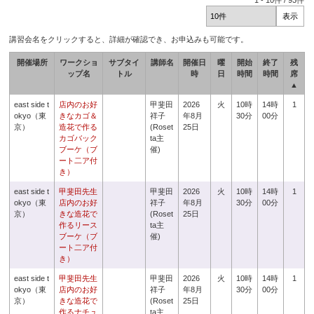
1
-
10
件 /
93
件
講習会名をクリックすると、詳細が確認でき、お申込みも可能です。
開催場所
ワークショ
サブタイ
講師名
開催日
曜
開始
終了
残
ップ名
トル
時
日
時間
時間
席
▲
east side t
店内のお好
甲斐田
2026
火
10時
14時
1
okyo（東
きなカゴ＆
祥子
年8月
30分
00分
京）
造花で作る
(Roset
25日
カゴバック
ta主
ブーケ（ブ
催)
ート二ア付
き）
east side t
甲斐田先生
甲斐田
2026
火
10時
14時
1
okyo（東
店内のお好
祥子
年8月
30分
00分
京）
きな造花で
(Roset
25日
作るリース
ta主
ブーケ（ブ
催)
ート二ア付
き）
east side t
甲斐田先生
甲斐田
2026
火
10時
14時
1
okyo（東
店内のお好
祥子
年8月
30分
00分
京）
きな造花で
(Roset
25日
作るナチュ
ta主