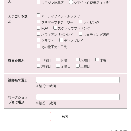
ぶ
シモジマ岐阜店
シモジマ心斎橋店（大阪）
アーティフィシャルフラワー
カテゴリを選
ぶ
プリザーブドフラワー
ラッピング
POP
スクラップブッキング
ハワイアンリボンレイ
ウェディング関連
クラフト
ディスプレイ
その他手芸・工芸
日曜日
月曜日
火曜日
水曜日
曜日を選ぶ
木曜日
金曜日
土曜日
講師名で選ぶ
※部分一致可
ワークショッ
プ名で選ぶ
※部分一致可