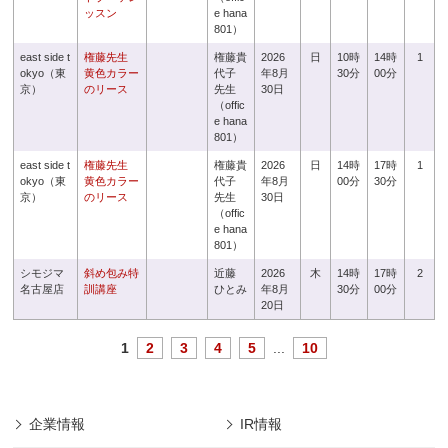
ッスン
e hana
801）
east side t
権藤先生
権藤貴
2026
日
10時
14時
1
okyo（東
黄色カラー
代子
年8月
30分
00分
京）
のリース
先生
30日
（offic
e hana
801）
east side t
権藤先生
権藤貴
2026
日
14時
17時
1
okyo（東
黄色カラー
代子
年8月
00分
30分
京）
のリース
先生
30日
（offic
e hana
801）
シモジマ
斜め包み特
近藤
2026
木
14時
17時
2
名古屋店
訓講座
ひとみ
年8月
30分
00分
20日
1
2
3
4
5
...
10
企業情報
IR情報