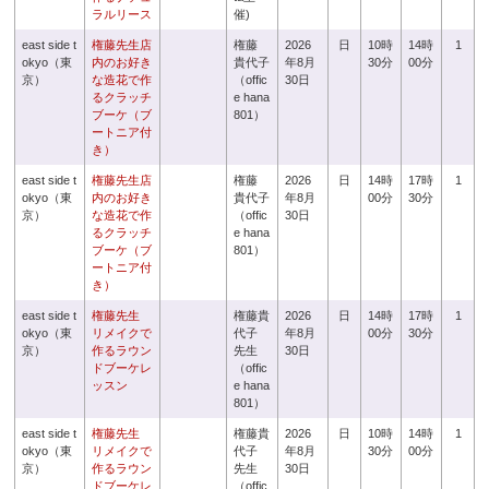
ラルリース
催)
east side t
権藤先生店
権藤
2026
日
10時
14時
1
okyo（東
内のお好き
貴代子
年8月
30分
00分
京）
な造花で作
（offic
30日
るクラッチ
e hana
ブーケ（ブ
801）
ートニア付
き）
east side t
権藤先生店
権藤
2026
日
14時
17時
1
okyo（東
内のお好き
貴代子
年8月
00分
30分
京）
な造花で作
（offic
30日
るクラッチ
e hana
ブーケ（ブ
801）
ートニア付
き）
east side t
権藤先生
権藤貴
2026
日
14時
17時
1
okyo（東
リメイクで
代子
年8月
00分
30分
京）
作るラウン
先生
30日
ドブーケレ
（offic
ッスン
e hana
801）
east side t
権藤先生
権藤貴
2026
日
10時
14時
1
okyo（東
リメイクで
代子
年8月
30分
00分
京）
作るラウン
先生
30日
ドブーケレ
（offic