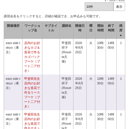
1
-
10
件 /
93
件
講習会名をクリックすると、詳細が確認でき、お申込みも可能です。
開催場所
ワークショ
サブタイ
講師名
開催日
曜
開始
終了
残
ップ名
トル
時
日
時間
時間
席
▲
east side t
店内のお好
甲斐田
2026
火
10時
14時
1
okyo（東
きなカゴ＆
祥子
年8月
30分
00分
京）
造花で作る
(Roset
25日
カゴバック
ta主
ブーケ（ブ
催)
ート二ア付
き）
east side t
甲斐田先生
甲斐田
2026
火
10時
14時
1
okyo（東
店内のお好
祥子
年8月
30分
00分
京）
きな造花で
(Roset
25日
作るリース
ta主
ブーケ（ブ
催)
ート二ア付
き）
east side t
甲斐田先生
甲斐田
2026
火
10時
14時
1
okyo（東
店内のお好
祥子
年8月
30分
00分
京）
きな造花で
(Roset
25日
作るナチュ
ta主