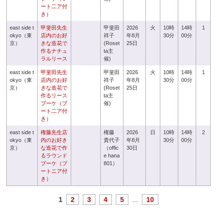
ート二ア付
き）
east side t
甲斐田先生
甲斐田
2026
火
10時
14時
1
okyo（東
店内のお好
祥子
年8月
30分
00分
京）
きな造花で
(Roset
25日
作るナチュ
ta主
ラルリース
催)
east side t
甲斐田先生
甲斐田
2026
火
10時
14時
1
okyo（東
店内のお好
祥子
年8月
30分
00分
京）
きな造花で
(Roset
25日
作るリース
ta主
ブーケ（ブ
催)
ート二ア付
き）
east side t
権藤先生店
権藤
2026
日
10時
14時
2
okyo（東
内のお好き
貴代子
年8月
30分
00分
京）
な造花で作
（offic
30日
るラウンド
e hana
ブーケ（ブ
801）
ートニア付
き）
1
2
3
4
5
...
10