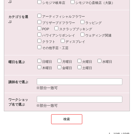
ぶ
シモジマ岐阜店
シモジマ心斎橋店（大阪）
アーティフィシャルフラワー
カテゴリを選
ぶ
プリザーブドフラワー
ラッピング
POP
スクラップブッキング
ハワイアンリボンレイ
ウェディング関連
クラフト
ディスプレイ
その他手芸・工芸
日曜日
月曜日
火曜日
水曜日
曜日を選ぶ
木曜日
金曜日
土曜日
講師名で選ぶ
※部分一致可
ワークショッ
プ名で選ぶ
※部分一致可