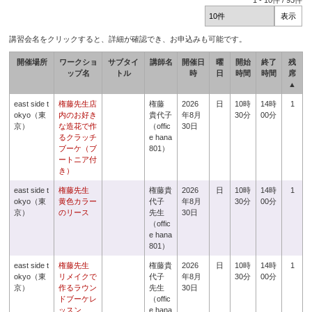
1
-
10
件 /
93
件
講習会名をクリックすると、詳細が確認でき、お申込みも可能です。
開催場所
ワークショ
サブタイ
講師名
開催日
曜
開始
終了
残
ップ名
トル
時
日
時間
時間
席
▲
east side t
権藤先生店
権藤
2026
日
10時
14時
1
okyo（東
内のお好き
貴代子
年8月
30分
00分
京）
な造花で作
（offic
30日
るクラッチ
e hana
ブーケ（ブ
801）
ートニア付
き）
east side t
権藤先生
権藤貴
2026
日
10時
14時
1
okyo（東
黄色カラー
代子
年8月
30分
00分
京）
のリース
先生
30日
（offic
e hana
801）
east side t
権藤先生
権藤貴
2026
日
10時
14時
1
okyo（東
リメイクで
代子
年8月
30分
00分
京）
作るラウン
先生
30日
ドブーケレ
（offic
ッスン
e hana