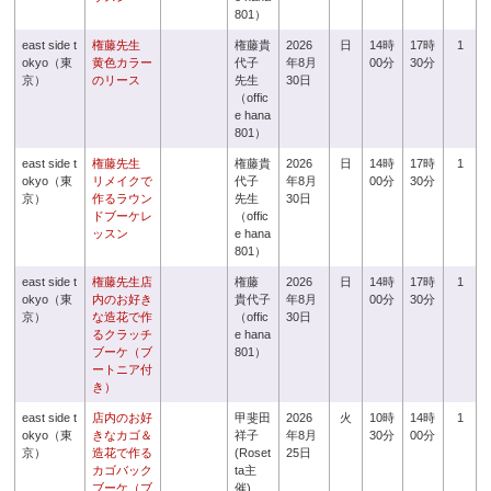
801）
east side t
権藤先生
権藤貴
2026
日
14時
17時
1
okyo（東
黄色カラー
代子
年8月
00分
30分
京）
のリース
先生
30日
（offic
e hana
801）
east side t
権藤先生
権藤貴
2026
日
14時
17時
1
okyo（東
リメイクで
代子
年8月
00分
30分
京）
作るラウン
先生
30日
ドブーケレ
（offic
ッスン
e hana
801）
east side t
権藤先生店
権藤
2026
日
14時
17時
1
okyo（東
内のお好き
貴代子
年8月
00分
30分
京）
な造花で作
（offic
30日
るクラッチ
e hana
ブーケ（ブ
801）
ートニア付
き）
east side t
店内のお好
甲斐田
2026
火
10時
14時
1
okyo（東
きなカゴ＆
祥子
年8月
30分
00分
京）
造花で作る
(Roset
25日
カゴバック
ta主
ブーケ（ブ
催)